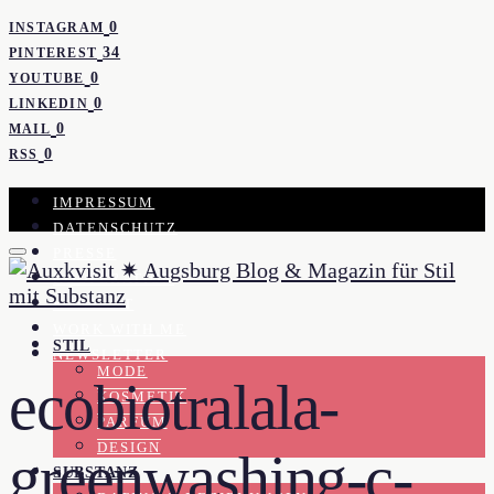
0
INSTAGRAM
34
PINTEREST
0
YOUTUBE
0
LINKEDIN
0
MAIL
0
RSS
IMPRESSUM
DATENSCHUTZ
PRESSE
KOOPERATION
KONTAKT
WORK WITH ME
STIL
NEWSLETTER
MODE
ecobiotralala-
KOSMETIK
PARFUM
DESIGN
greenwashing-c-
SUBSTANZ