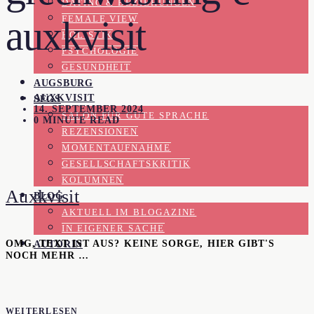
DATING & BEZIEHUNGEN
FEMALE VIEW
auxkvisit
HOLISTIK
PSYCHOLOGIE
GESUNDHEIT
AUGSBURG
AUXKVISIT
SFGS
14. SEPTEMBER 2024
SALON FÜR GUTE SPRACHE
0 MINUTE READ
REZENSIONEN
MOMENTAUFNAHME
GESELLSCHAFTSKRITIK
KOLUMNEN
Auxkvisit
BLOG
AKTUELL IM BLOGAZINE
IN EIGENER SACHE
OMG, TEXT IST AUS? KEINE SORGE, HIER GIBT'S
AUTORIN
NOCH MEHR …
WEITERLESEN