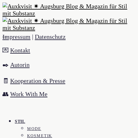
Impressum
|
Datenschutz
💌
Kontakt
✒️
Autorin
🧾
Kooperation & Presse
👥
Work With Me
STIL
MODE
KOSMETIK