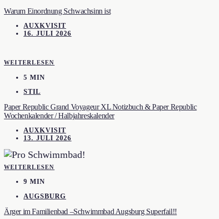
Warum Einordnung Schwachsinn ist
AUXKVISIT
16. JULI 2026
WEITERLESEN
5 MIN
STIL
Paper Republic Grand Voyageur XL Notizbuch & Paper Republic
Wochenkalender / Halbjahreskalender
AUXKVISIT
13. JULI 2026
WEITERLESEN
9 MIN
AUGSBURG
Ärger im Familienbad –Schwimmbad Augsburg Superfail!!