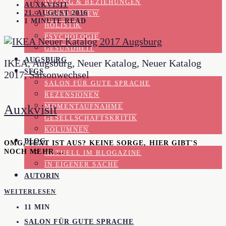
DATING & BEZIEHUNGEN
AUXKVISIT
21. AUGUST 2016
FEMALE VIEW
1 MINUTE READ
HOLISTIK
PSYCHOLOGIE
GESUNDHEIT
AUGSBURG
IKEA, Augsburg, Neuer Katalog, Neuer Katalog
SFGS
2017, Saisonwechsel
SALON FÜR GUTE SPRACHE
REZENSIONEN
Auxkvisit
MOMENTAUFNAHME
GESELLSCHAFTSKRITIK
KOLUMNEN
BLOG
OMG, TEXT IST AUS? KEINE SORGE, HIER GIBT'S
NOCH MEHR …
AKTUELL IM BLOGAZINE
IN EIGENER SACHE
AUTORIN
WEITERLESEN
11 MIN
SALON FÜR GUTE SPRACHE