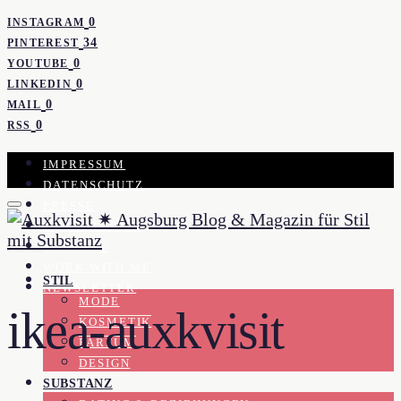
0
INSTAGRAM
34
PINTEREST
0
YOUTUBE
0
LINKEDIN
0
MAIL
0
RSS
IMPRESSUM
DATENSCHUTZ
PRESSE
KOOPERATION
KONTAKT
WORK WITH ME
STIL
NEWSLETTER
MODE
ikea-auxkvisit
KOSMETIK
PARFUM
DESIGN
SUBSTANZ