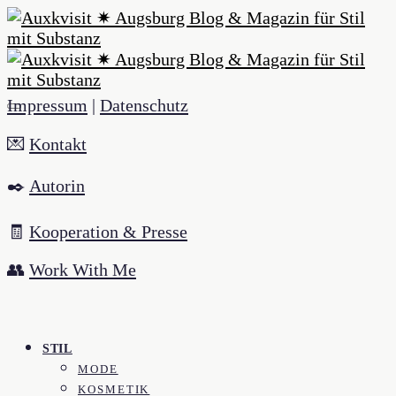
Impressum
|
Datenschutz
💌
Kontakt
✒️
Autorin
🧾
Kooperation & Presse
👥
Work With Me
STIL
MODE
KOSMETIK