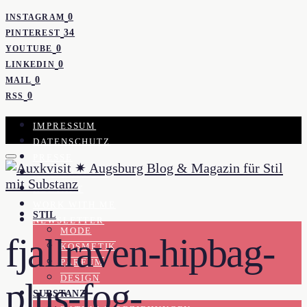
0
INSTAGRAM
34
PINTEREST
0
YOUTUBE
0
LINKEDIN
0
MAIL
0
RSS
IMPRESSUM
DATENSCHUTZ
PRESSE
KOOPERATION
KONTAKT
WORK WITH ME
STIL
NEWSLETTER
MODE
fjallraven-hipbag-
KOSMETIK
PARFUM
DESIGN
plus-fog-
SUBSTANZ