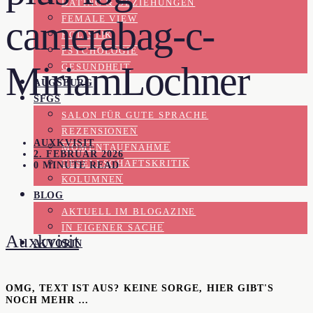
DATING & BEZIEHUNGEN
FEMALE VIEW
camerabag-c-
HOLISTIK
PSYCHOLOGIE
MiriamLochner
GESUNDHEIT
AUGSBURG
SFGS
SALON FÜR GUTE SPRACHE
REZENSIONEN
AUXKVISIT
MOMENTAUFNAHME
2. FEBRUAR 2026
GESELLSCHAFTSKRITIK
0 MINUTE READ
KOLUMNEN
BLOG
AKTUELL IM BLOGAZINE
IN EIGENER SACHE
Auxkvisit
AUTORIN
OMG, TEXT IST AUS? KEINE SORGE, HIER GIBT'S
NOCH MEHR …