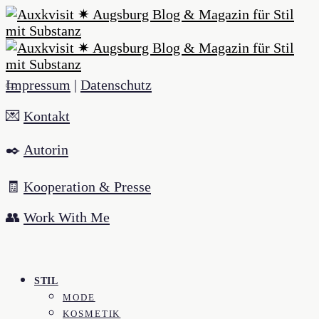
Impressum
|
Datenschutz
💌
Kontakt
✒️
Autorin
🧾
Kooperation & Presse
👥
Work With Me
STIL
MODE
KOSMETIK