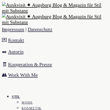
Impressum
|
Datenschutz
💌
Kontakt
✒️
Autorin
🧾
Kooperation & Presse
👥
Work With Me
STIL
MODE
KOSMETIK