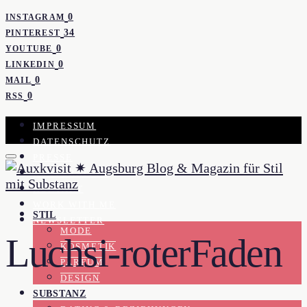
0
INSTAGRAM
34
PINTEREST
0
YOUTUBE
0
LINKEDIN
0
MAIL
0
RSS
IMPRESSUM
DATENSCHUTZ
PRESSE
KOOPERATION
KONTAKT
WORK WITH ME
STIL
NEWSLETTER
MODE
Luchsi-roterFaden
KOSMETIK
PARFUM
DESIGN
SUBSTANZ