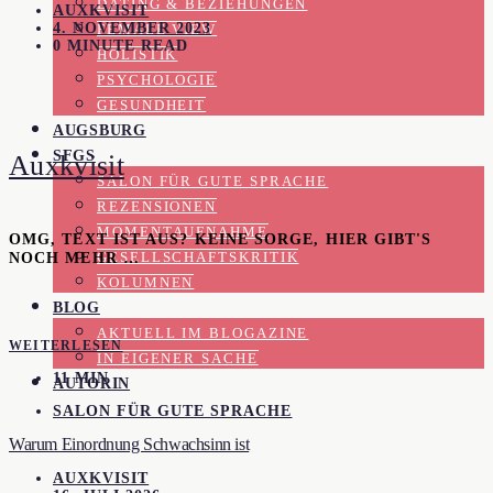
DATING & BEZIEHUNGEN
AUXKVISIT
4. NOVEMBER 2023
FEMALE VIEW
0 MINUTE READ
HOLISTIK
PSYCHOLOGIE
GESUNDHEIT
AUGSBURG
SFGS
Auxkvisit
SALON FÜR GUTE SPRACHE
REZENSIONEN
MOMENTAUFNAHME
OMG, TEXT IST AUS? KEINE SORGE, HIER GIBT'S
NOCH MEHR …
GESELLSCHAFTSKRITIK
KOLUMNEN
BLOG
AKTUELL IM BLOGAZINE
WEITERLESEN
IN EIGENER SACHE
11 MIN
AUTORIN
SALON FÜR GUTE SPRACHE
Warum Einordnung Schwachsinn ist
AUXKVISIT