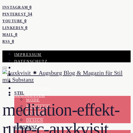
0
INSTAGRAM
34
PINTEREST
0
YOUTUBE
0
LINKEDIN
0
MAIL
0
RSS
IMPRESSUM
DATENSCHUTZ
PRESSE
KOOPERATION
KONTAKT
WORK WITH ME
STIL
NEWSLETTER
MODE
meditation-effekt-
KOSMETIK
PARFUM
DESIGN
ruhe-c-auxkvisit
SUBSTANZ