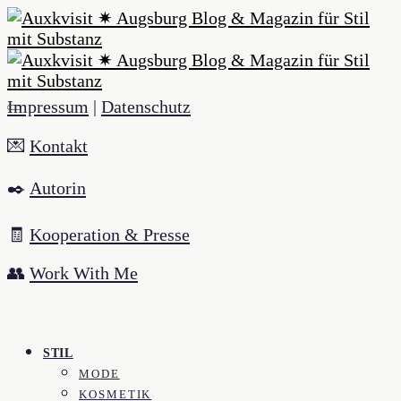
Impressum
|
Datenschutz
💌
Kontakt
✒️
Autorin
🧾
Kooperation & Presse
👥
Work With Me
STIL
MODE
KOSMETIK