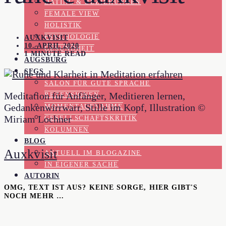
DATING & BEZIEHUNGEN
FEMALE VIEW
HOLISTIK
PSYCHOLOGIE
AUXKVISIT
10. APRIL 2020
GESUNDHEIT
1 MINUTE READ
AUGSBURG
SFGS
SALON FÜR GUTE SPRACHE
Meditation für Anfänger, Meditieren lernen,
REZENSIONEN
Gedankenwirrwarr, Stille im Kopf, Illustration ©
MOMENTAUFNAHME
Miriam Lochner
GESELLSCHAFTSKRITIK
KOLUMNEN
BLOG
Auxkvisit
AKTUELL IM BLOGAZINE
IN EIGENER SACHE
AUTORIN
OMG, TEXT IST AUS? KEINE SORGE, HIER GIBT'S
NOCH MEHR …