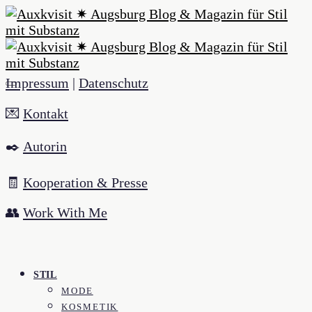
Impressum
|
Datenschutz
💌
Kontakt
✒️
Autorin
🧾
Kooperation & Presse
👥
Work With Me
STIL
MODE
KOSMETIK