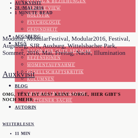
DATING & BEZIEHUNGEN
AUXKVISIT
28. MAI 2016
FEMALE VIEW
1 MINUTE READ
HOLISTIK
PSYCHOLOGIE
GESUNDHEIT
AUGSBURG
Modular, ModularFestival, Modular2016, Festival,
SFGS
Augsburg, SJR, Auxburg, Wittelsbacher Park,
SALON FÜR GUTE SPRACHE
Sommer, 2016, Mai, Freitag, Nacht, Illumination
REZENSIONEN
MOMENTAUFNAHME
Auxkvisit
GESELLSCHAFTSKRITIK
KOLUMNEN
BLOG
AKTUELL IM BLOGAZINE
OMG, TEXT IST AUS? KEINE SORGE, HIER GIBT'S
NOCH MEHR …
IN EIGENER SACHE
AUTORIN
WEITERLESEN
11 MIN