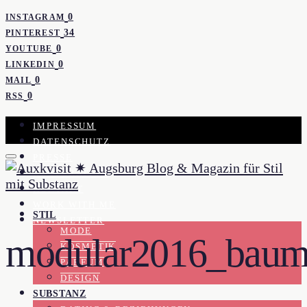
0
INSTAGRAM
34
PINTEREST
0
YOUTUBE
0
LINKEDIN
0
MAIL
0
RSS
IMPRESSUM
DATENSCHUTZ
PRESSE
KOOPERATION
KONTAKT
WORK WITH ME
STIL
NEWSLETTER
MODE
modular2016_baumg
KOSMETIK
PARFUM
DESIGN
SUBSTANZ