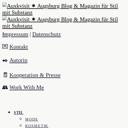
Impressum
|
Datenschutz
💌
Kontakt
✒️
Autorin
🧾
Kooperation & Presse
👥
Work With Me
STIL
MODE
KOSMETIK