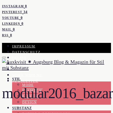
0
INSTAGRAM
34
PINTEREST
0
YOUTUBE
0
LINKEDIN
0
MAIL
0
RSS
IMPRESSUM
DATENSCHUTZ
PRESSE
KOOPERATION
KONTAKT
WORK WITH ME
STIL
NEWSLETTER
MODE
modular2016_bazar
KOSMETIK
PARFUM
DESIGN
SUBSTANZ