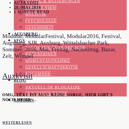
DATING & BEZIEHUNGEN
AUXKVISIT
28. MAI 2016
FEMALE VIEW
1 MINUTE READ
HOLISTIK
PSYCHOLOGIE
GESUNDHEIT
AUGSBURG
Modular, ModularFestival, Modular2016, Festival,
SFGS
Augsburg, SJR, Auxburg, Wittelsbacher Park,
SALON FÜR GUTE SPRACHE
Sommer, 2016, Mai, Freitag, Nachmittag, Bazar,
REZENSIONEN
Zelt, Wimpel
MOMENTAUFNAHME
GESELLSCHAFTSKRITIK
Auxkvisit
KOLUMNEN
BLOG
AKTUELL IM BLOGAZINE
IN EIGENER SACHE
OMG, TEXT IST AUS? KEINE SORGE, HIER GIBT'S
NOCH MEHR …
AUTORIN
WEITERLESEN