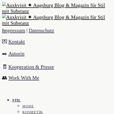
Impressum
|
Datenschutz
💌
Kontakt
✒️
Autorin
🧾
Kooperation & Presse
👥
Work With Me
STIL
MODE
KOSMETIK