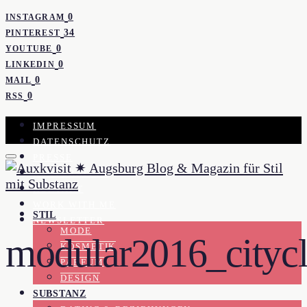
0
INSTAGRAM
34
PINTEREST
0
YOUTUBE
0
LINKEDIN
0
MAIL
0
RSS
IMPRESSUM
DATENSCHUTZ
PRESSE
KOOPERATION
KONTAKT
WORK WITH ME
STIL
NEWSLETTER
MODE
modular2016_cityc
KOSMETIK
PARFUM
DESIGN
SUBSTANZ