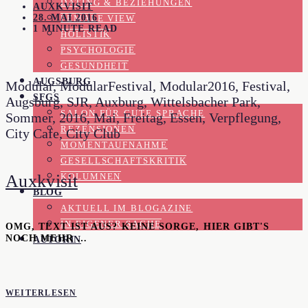
DATING & BEZIEHUNGEN
AUXKVISIT
28. MAI 2016
FEMALE VIEW
1 MINUTE READ
HOLISTIK
PSYCHOLOGIE
GESUNDHEIT
AUGSBURG
Modular, ModularFestival, Modular2016, Festival,
SFGS
Augsburg, SJR, Auxburg, Wittelsbacher Park,
SALON FÜR GUTE SPRACHE
Sommer, 2016, Mai, Freitag, Essen, Verpflegung,
REZENSIONEN
City Cafe, City Club
MOMENTAUFNAHME
GESELLSCHAFTSKRITIK
Auxkvisit
KOLUMNEN
BLOG
AKTUELL IM BLOGAZINE
IN EIGENER SACHE
OMG, TEXT IST AUS? KEINE SORGE, HIER GIBT'S
NOCH MEHR …
AUTORIN
WEITERLESEN