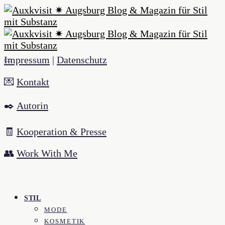
Impressum
|
Datenschutz
💌
Kontakt
✒️
Autorin
🧾
Kooperation & Presse
👥
Work With Me
STIL
MODE
KOSMETIK