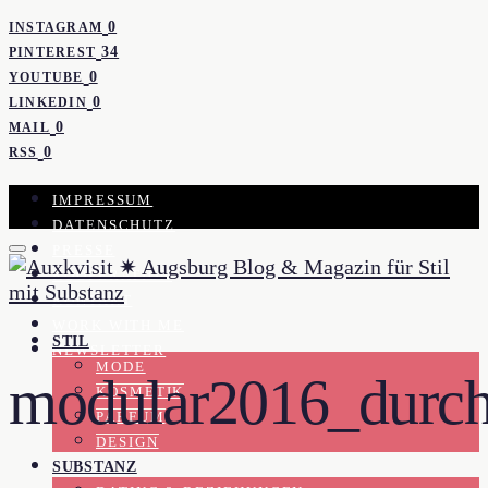
0
INSTAGRAM
34
PINTEREST
0
YOUTUBE
0
LINKEDIN
0
MAIL
0
RSS
IMPRESSUM
DATENSCHUTZ
PRESSE
KOOPERATION
KONTAKT
WORK WITH ME
STIL
NEWSLETTER
MODE
modular2016_durch
KOSMETIK
PARFUM
DESIGN
SUBSTANZ