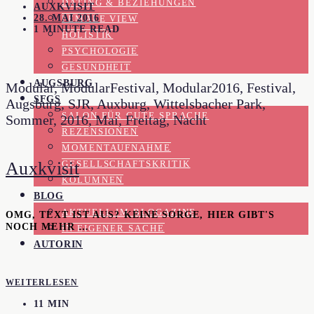
DATING & BEZIEHUNGEN
AUXKVISIT
28. MAI 2016
FEMALE VIEW
1 MINUTE READ
HOLISTIK
PSYCHOLOGIE
GESUNDHEIT
AUGSBURG
Modular, ModularFestival, Modular2016, Festival,
SFGS
Augsburg, SJR, Auxburg, Wittelsbacher Park,
SALON FÜR GUTE SPRACHE
Sommer, 2016, Mai, Freitag, Nacht
REZENSIONEN
MOMENTAUFNAHME
Auxkvisit
GESELLSCHAFTSKRITIK
KOLUMNEN
BLOG
AKTUELL IM BLOGAZINE
OMG, TEXT IST AUS? KEINE SORGE, HIER GIBT'S
NOCH MEHR …
IN EIGENER SACHE
AUTORIN
WEITERLESEN
11 MIN