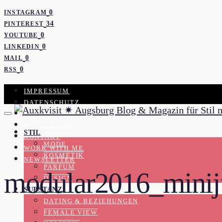
0
INSTAGRAM
34
PINTEREST
0
YOUTUBE
0
LINKEDIN
0
MAIL
0
RSS
IMPRESSUM
DATENSCHUTZ
PRESSE
KOOPERATION
STIL
KONTAKT
MODE
WORK WITH ME
KOSMETIK
NEWSLETTER
PARFUM
modular2016_minij
DESIGN
SUBSTANZ
DATING & BEZIEHUNGEN
FEMALE VIEW