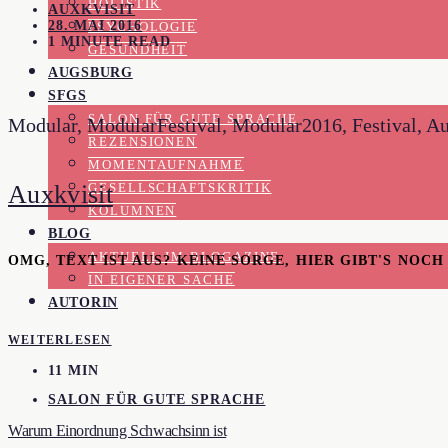
HOLISTIK
AUXKVISIT
28. MAI 2016
PSYCHOLOGIE
1 MINUTE READ
GESUNDHEIT
AUGSBURG
SFGS
SALON FÜR GUTE SPRACHE
Modular, ModularFestival, Modular2016, Festival, Aug
REZENSIONEN
MOMENTAUFNAHME
Auxkvisit
GESELLSCHAFTSKRITIK
KOLUMNEN
BLOG
AKTUELL IM BLOGAZINE
OMG, TEXT IST AUS? KEINE SORGE, HIER GIBT'S NOC
IN EIGENER SACHE
AUTORIN
WEITERLESEN
11 MIN
SALON FÜR GUTE SPRACHE
Warum Einordnung Schwachsinn ist