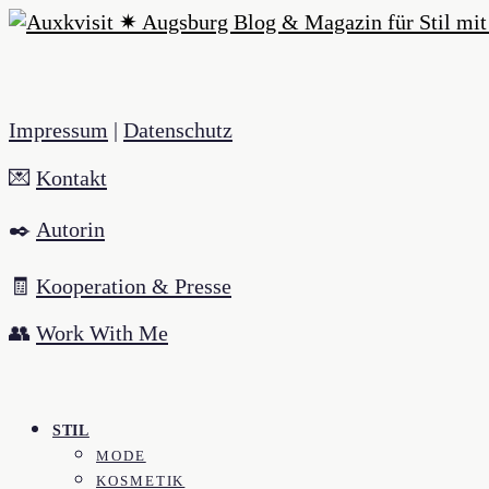
Impressum
|
Datenschutz
💌
Kontakt
✒️
Autorin
🧾
Kooperation & Presse
👥
Work With Me
STIL
MODE
KOSMETIK