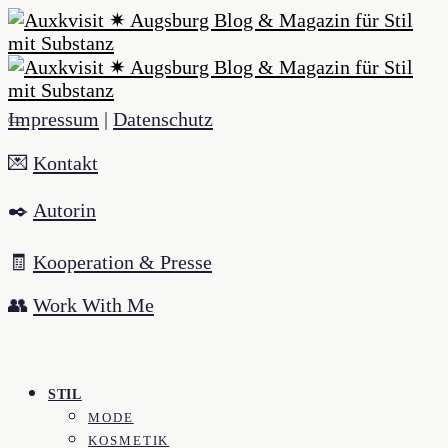
Impressum
|
Datenschutz
💌
Kontakt
✒️
Autorin
🧾
Kooperation & Presse
👥
Work With Me
STIL
MODE
KOSMETIK