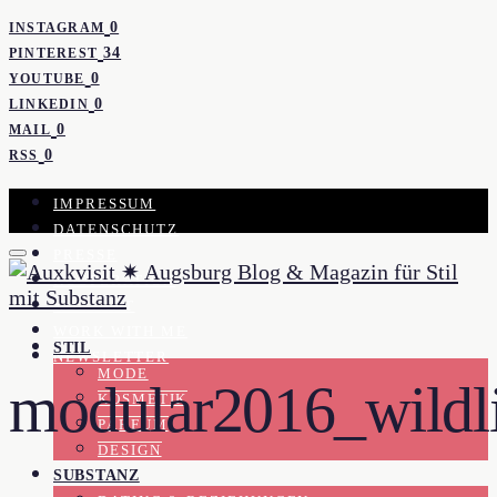
0
INSTAGRAM
34
PINTEREST
0
YOUTUBE
0
LINKEDIN
0
MAIL
0
RSS
IMPRESSUM
DATENSCHUTZ
PRESSE
KOOPERATION
KONTAKT
WORK WITH ME
STIL
NEWSLETTER
MODE
modular2016_wildli
KOSMETIK
PARFUM
DESIGN
SUBSTANZ