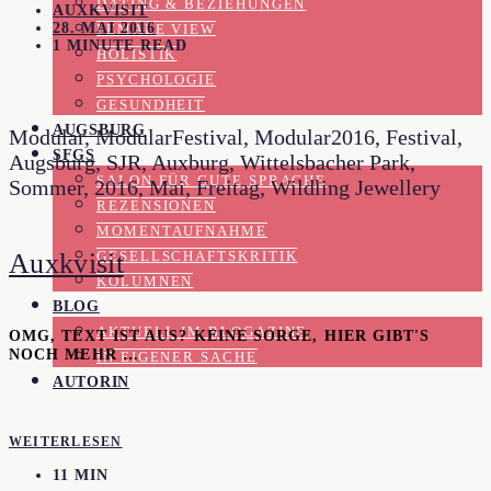
DATING & BEZIEHUNGEN
AUXKVISIT
28. MAI 2016
FEMALE VIEW
1 MINUTE READ
HOLISTIK
PSYCHOLOGIE
GESUNDHEIT
AUGSBURG
Modular, ModularFestival, Modular2016, Festival,
SFGS
Augsburg, SJR, Auxburg, Wittelsbacher Park,
SALON FÜR GUTE SPRACHE
Sommer, 2016, Mai, Freitag, Wildling Jewellery
REZENSIONEN
MOMENTAUFNAHME
Auxkvisit
GESELLSCHAFTSKRITIK
KOLUMNEN
BLOG
AKTUELL IM BLOGAZINE
OMG, TEXT IST AUS? KEINE SORGE, HIER GIBT'S
NOCH MEHR …
IN EIGENER SACHE
AUTORIN
WEITERLESEN
11 MIN