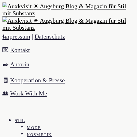
Impressum
|
Datenschutz
💌
Kontakt
✒️
Autorin
🧾
Kooperation & Presse
👥
Work With Me
STIL
MODE
KOSMETIK