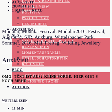
DATING & BEZIEHUNGEN
AUXKVISIT
28. MAI 2016
FEMALE VIEW
1 MINUTE READ
HOLISTIK
PSYCHOLOGIE
GESUNDHEIT
AUGSBURG
Modular, ModularFestival, Modular2016, Festival,
SFGS
Augsburg, SJR, Auxburg, Wittelsbacher Park,
SALON FÜR GUTE SPRACHE
Sommer, 2016, Mai, Freitag, Wildling Jewellery
REZENSIONEN
MOMENTAUFNAHME
Auxkvisit
GESELLSCHAFTSKRITIK
KOLUMNEN
BLOG
AKTUELL IM BLOGAZINE
OMG, TEXT IST AUS? KEINE SORGE, HIER GIBT'S
NOCH MEHR …
IN EIGENER SACHE
AUTORIN
WEITERLESEN
11 MIN