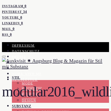
0
INSTAGRAM
34
PINTEREST
0
YOUTUBE
0
LINKEDIN
0
MAIL
0
RSS
IMPRESSUM
DATENSCHUTZ
PRESSE
KOOPERATION
KONTAKT
WORK WITH ME
STIL
NEWSLETTER
MODE
modular2016_wildl
KOSMETIK
PARFUM
DESIGN
SUBSTANZ