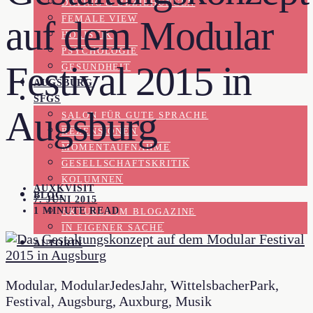
DATING & BEZIEHUNGEN
FEMALE VIEW
auf dem Modular
HOLISTIK
PSYCHOLOGIE
Festival 2015 in
GESUNDHEIT
AUGSBURG
SFGS
Augsburg
SALON FÜR GUTE SPRACHE
REZENSIONEN
MOMENTAUFNAHME
GESELLSCHAFTSKRITIK
KOLUMNEN
AUXKVISIT
BLOG
7. JUNI 2015
1 MINUTE READ
AKTUELL IM BLOGAZINE
IN EIGENER SACHE
AUTORIN
Modular, ModularJedesJahr, WittelsbacherPark,
Festival, Augsburg, Auxburg, Musik