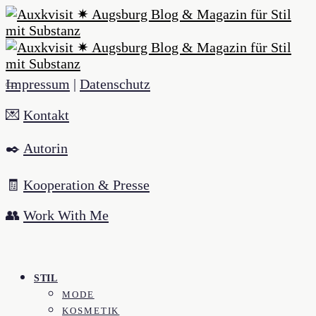
Impressum
|
Datenschutz
💌
Kontakt
✒️
Autorin
🧾
Kooperation & Presse
👥
Work With Me
STIL
MODE
KOSMETIK