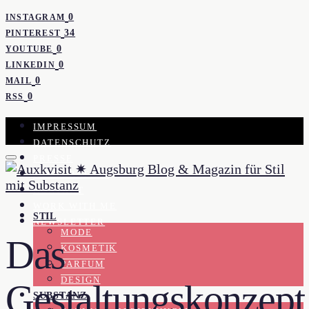
0
INSTAGRAM
34
PINTEREST
0
YOUTUBE
0
LINKEDIN
0
MAIL
0
RSS
IMPRESSUM
DATENSCHUTZ
PRESSE
KOOPERATION
KONTAKT
WORK WITH ME
STIL
NEWSLETTER
MODE
Das
KOSMETIK
PARFUM
DESIGN
Gestaltungskonzept
SUBSTANZ