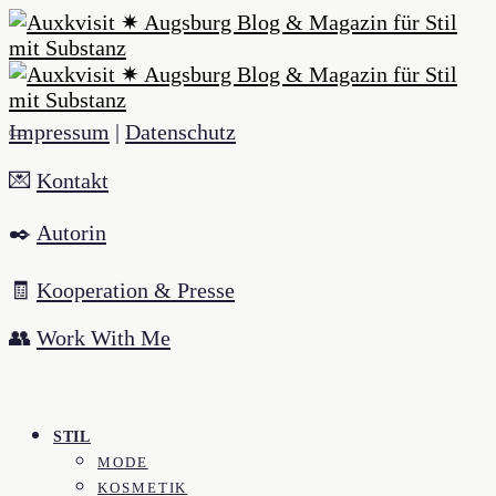
Impressum
|
Datenschutz
💌
Kontakt
✒️
Autorin
🧾
Kooperation & Presse
👥
Work With Me
STIL
MODE
KOSMETIK