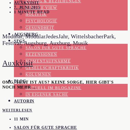
DATING & BEZIEHUNGEN
AUXKVISIT
7. JUNI 2015
FEMALE VIEW
1 MINUTE READ
HOLISTIK
PSYCHOLOGIE
GESUNDHEIT
AUGSBURG
Modular, ModularJedesJahr, WittelsbacherPark,
SFGS
Festival, Augsburg, Auxburg, Musik
SALON FÜR GUTE SPRACHE
REZENSIONEN
Auxkvisit
MOMENTAUFNAHME
GESELLSCHAFTSKRITIK
KOLUMNEN
BLOG
OMG, TEXT IST AUS? KEINE SORGE, HIER GIBT'S
NOCH MEHR …
AKTUELL IM BLOGAZINE
IN EIGENER SACHE
AUTORIN
WEITERLESEN
11 MIN
SALON FÜR GUTE SPRACHE