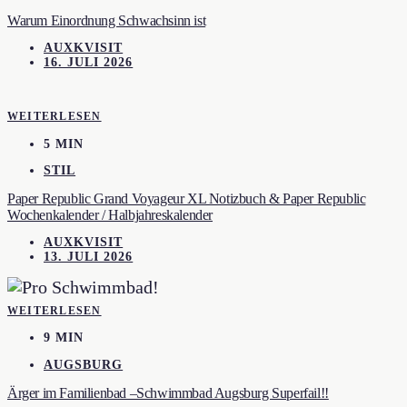
Warum Einordnung Schwachsinn ist
AUXKVISIT
16. JULI 2026
WEITERLESEN
5 MIN
STIL
Paper Republic Grand Voyageur XL Notizbuch & Paper Republic
Wochenkalender / Halbjahreskalender
AUXKVISIT
13. JULI 2026
WEITERLESEN
9 MIN
AUGSBURG
Ärger im Familienbad –Schwimmbad Augsburg Superfail!!