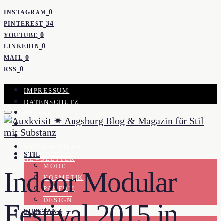
0
INSTAGRAM
34
PINTEREST
0
YOUTUBE
0
LINKEDIN
0
MAIL
0
RSS
IMPRESSUM
DATENSCHUTZ
PRESSE
KOOPERATION
KONTAKT
WORK WITH ME
STIL
NEWSLETTER
MODE
Indoor Modular
KOSMETIK
PARFUM
DESIGN
Festival 2015 in
SUBSTANZ