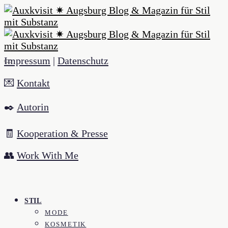
Impressum
|
Datenschutz
💌
Kontakt
✒️
Autorin
🧾
Kooperation & Presse
👥
Work With Me
STIL
MODE
KOSMETIK