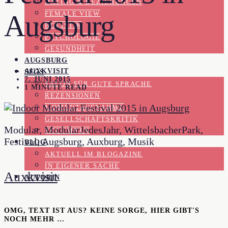
DATING & BEZIEHUNGEN
FEMALE VIEW
Augsburg
HOLISTIK
PSYCHOLOGIE
GESUNDHEIT
AUGSBURG
AUXKVISIT
SFGS
7. JUNI 2015
SALON FÜR GUTE SPRACHE
1 MINUTE READ
REZENSIONEN
MOMENTAUFNAHME
GESELLSCHAFTSKRITIK
Modular, ModularJedesJahr, WittelsbacherPark,
KOLUMNEN
Festival, Augsburg, Auxburg, Musik
BLOG
AKTUELL IM BLOGAZINE
IN EIGENER SACHE
Auxkvisit
AUTORIN
OMG, TEXT IST AUS? KEINE SORGE, HIER GIBT'S
NOCH MEHR …