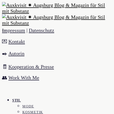
Impressum
|
Datenschutz
💌
Kontakt
✒️
Autorin
🧾
Kooperation & Presse
👥
Work With Me
STIL
MODE
KOSMETIK