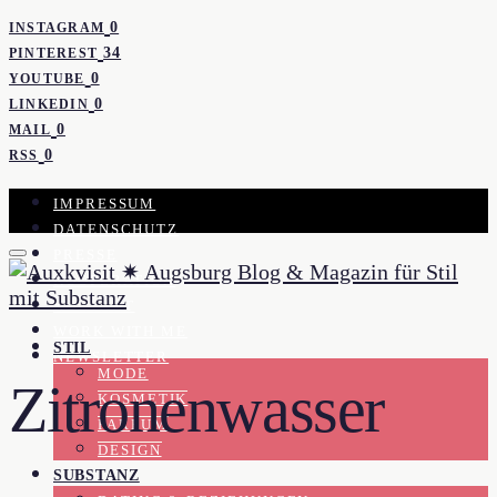
0
INSTAGRAM
34
PINTEREST
0
YOUTUBE
0
LINKEDIN
0
MAIL
0
RSS
IMPRESSUM
DATENSCHUTZ
PRESSE
KOOPERATION
KONTAKT
WORK WITH ME
STIL
NEWSLETTER
MODE
Zitronenwasser
KOSMETIK
PARFUM
DESIGN
SUBSTANZ