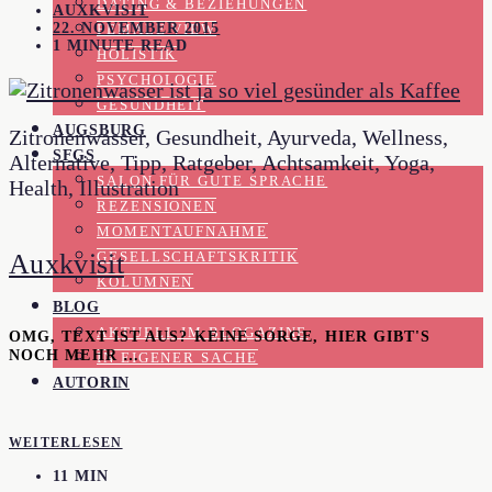
DATING & BEZIEHUNGEN
AUXKVISIT
22. NOVEMBER 2015
FEMALE VIEW
1 MINUTE READ
HOLISTIK
PSYCHOLOGIE
GESUNDHEIT
AUGSBURG
Zitronenwasser, Gesundheit, Ayurveda, Wellness,
SFGS
Alternative, Tipp, Ratgeber, Achtsamkeit, Yoga,
SALON FÜR GUTE SPRACHE
Health, Illustration
REZENSIONEN
MOMENTAUFNAHME
Auxkvisit
GESELLSCHAFTSKRITIK
KOLUMNEN
BLOG
AKTUELL IM BLOGAZINE
OMG, TEXT IST AUS? KEINE SORGE, HIER GIBT'S
NOCH MEHR …
IN EIGENER SACHE
AUTORIN
WEITERLESEN
11 MIN