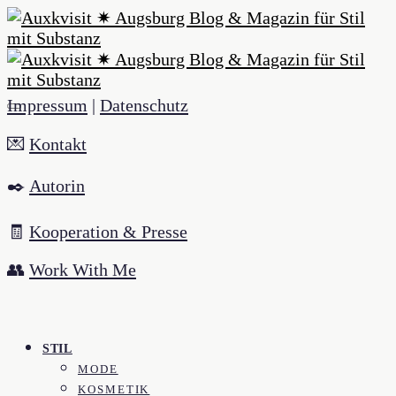
Impressum
|
Datenschutz
💌
Kontakt
✒️
Autorin
🧾
Kooperation & Presse
👥
Work With Me
STIL
MODE
KOSMETIK