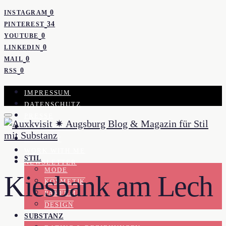
0
INSTAGRAM
34
PINTEREST
0
YOUTUBE
0
LINKEDIN
0
MAIL
0
RSS
IMPRESSUM
DATENSCHUTZ
PRESSE
KOOPERATION
KONTAKT
WORK WITH ME
STIL
NEWSLETTER
MODE
Kiesbank am Lech
KOSMETIK
PARFUM
DESIGN
SUBSTANZ