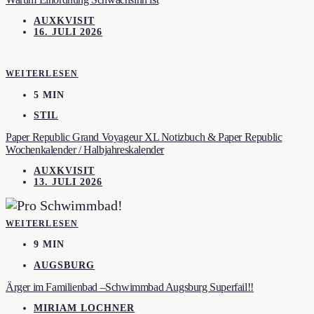
AUXKVISIT
16. JULI 2026
WEITERLESEN
5 MIN
STIL
Paper Republic Grand Voyageur XL Notizbuch & Paper Republic
Wochenkalender / Halbjahreskalender
AUXKVISIT
13. JULI 2026
WEITERLESEN
9 MIN
AUGSBURG
Ärger im Familienbad –Schwimmbad Augsburg Superfail!!
MIRIAM LOCHNER