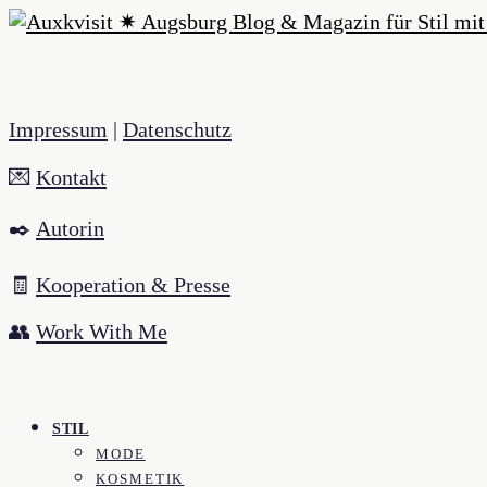
Impressum
|
Datenschutz
💌
Kontakt
✒️
Autorin
🧾
Kooperation & Presse
👥
Work With Me
STIL
MODE
KOSMETIK