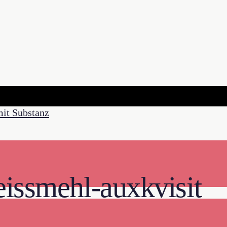
eissmehl-auxkvisit