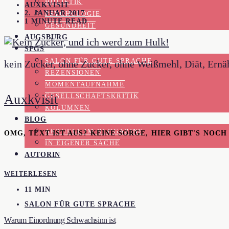
HOLISTIK
AUXKVISIT
2. JANUAR 2017
PSYCHOLOGIE
1 MINUTE READ
GESUNDHEIT
AUGSBURG
SFGS
SALON FÜR GUTE SPRACHE
kein Zucker, ohne Zucker, ohne Weißmehl, Diät, Ernä
REZENSIONEN
MOMENTAUFNAHME
Auxkvisit
GESELLSCHAFTSKRITIK
KOLUMNEN
BLOG
AKTUELL IM BLOGAZINE
OMG, TEXT IST AUS? KEINE SORGE, HIER GIBT'S NOC
IN EIGENER SACHE
AUTORIN
WEITERLESEN
11 MIN
SALON FÜR GUTE SPRACHE
Warum Einordnung Schwachsinn ist