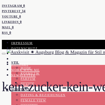
0
INSTAGRAM
34
PINTEREST
0
YOUTUBE
0
LINKEDIN
0
MAIL
0
RSS
IMPRESSUM
DATENSCHUTZ
PRESSE
KOOPERATION
STIL
KONTAKT
MODE
WORK WITH ME
KOSMETIK
NEWSLETTER
PARFUM
kein-zucker-kein-w
DESIGN
SUBSTANZ
DATING & BEZIEHUNGEN
FEMALE VIEW