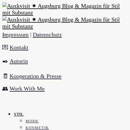
Impressum
|
Datenschutz
💌
Kontakt
✒️
Autorin
🧾
Kooperation & Presse
👥
Work With Me
STIL
MODE
KOSMETIK