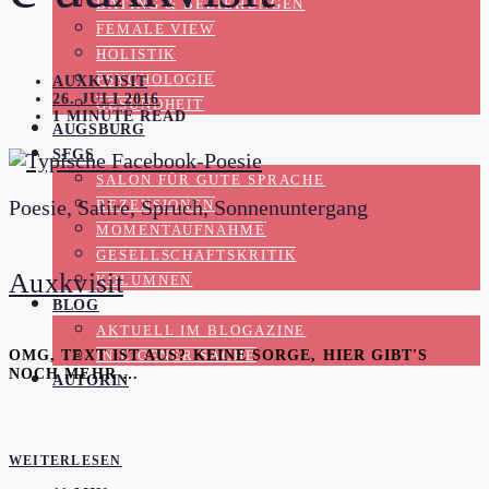
DATING & BEZIEHUNGEN
FEMALE VIEW
HOLISTIK
PSYCHOLOGIE
AUXKVISIT
26. JULI 2016
GESUNDHEIT
1 MINUTE READ
AUGSBURG
SFGS
SALON FÜR GUTE SPRACHE
Poesie, Satire, Spruch, Sonnenuntergang
REZENSIONEN
MOMENTAUFNAHME
GESELLSCHAFTSKRITIK
Auxkvisit
KOLUMNEN
BLOG
AKTUELL IM BLOGAZINE
OMG, TEXT IST AUS? KEINE SORGE, HIER GIBT'S
IN EIGENER SACHE
NOCH MEHR …
AUTORIN
WEITERLESEN