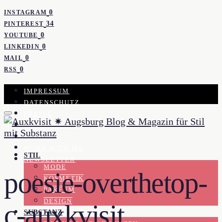
0
INSTAGRAM
34
PINTEREST
0
YOUTUBE
0
LINKEDIN
0
MAIL
0
RSS
IMPRESSUM
DATENSCHUTZ
PRESSE
KOOPERATION
KONTAKT
WORK WITH ME
STIL
NEWSLETTER
MODE
poesie-overthetop-
KOSMETIK
PARFUM
DESIGN
c-auxkvisit
SUBSTANZ