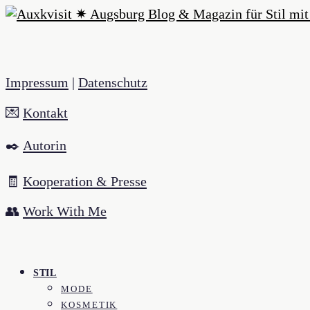
Impressum
|
Datenschutz
💌
Kontakt
✒️
Autorin
🧾
Kooperation & Presse
👥
Work With Me
STIL
MODE
KOSMETIK