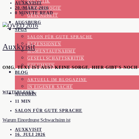
HOLISTIK
AUXKVISIT
20. MÄRZ 2016
PSYCHOLOGIE
0 MINUTE READ
GESUNDHEIT
AUGSBURG
SFGS
SALON FÜR GUTE SPRACHE
REZENSIONEN
Auxkvisit
MOMENTAUFNAHME
GESELLSCHAFTSKRITIK
KOLUMNEN
OMG, TEXT IST AUS? KEINE SORGE, HIER GIBT'S NOC
BLOG
AKTUELL IM BLOGAZINE
IN EIGENER SACHE
WEITERLESEN
AUTORIN
11 MIN
SALON FÜR GUTE SPRACHE
Warum Einordnung Schwachsinn ist
AUXKVISIT
16. JULI 2026