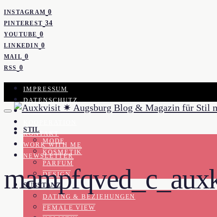
0
INSTAGRAM
34
PINTEREST
0
YOUTUBE
0
LINKEDIN
0
MAIL
0
RSS
IMPRESSUM
DATENSCHUTZ
PRESSE
KOOPERATION
STIL
KONTAKT
MODE
WORK WITH ME
KOSMETIK
NEWSLETTER
PARFUM
mampfqved_c_auxk
DESIGN
SUBSTANZ
DATING & BEZIEHUNGEN
FEMALE VIEW