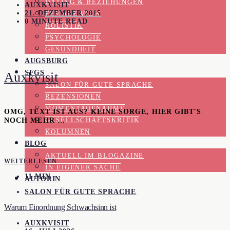
DATING & BEZIEHUNGEN
AUXKVISIT
21. DEZEMBER 2015
FEMALE VIEW
0 MINUTE READ
HOLISTIK
PSYCHOLOGIE
GESUNDHEIT
AUGSBURG
SFGS
Auxkvisit
SALON FÜR GUTE SPRACHE
REZENSIONEN
MOMENTAUFNAHME
OMG, TEXT IST AUS? KEINE SORGE, HIER GIBT'S
NOCH MEHR …
GESELLSCHAFTSKRITIK
KOLUMNEN
BLOG
AKTUELL IM BLOGAZINE
WEITERLESEN
IN EIGENER SACHE
11 MIN
AUTORIN
SALON FÜR GUTE SPRACHE
Warum Einordnung Schwachsinn ist
AUXKVISIT