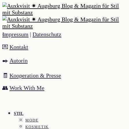
Impressum
|
Datenschutz
💌
Kontakt
✒️
Autorin
🧾
Kooperation & Presse
👥
Work With Me
STIL
MODE
KOSMETIK