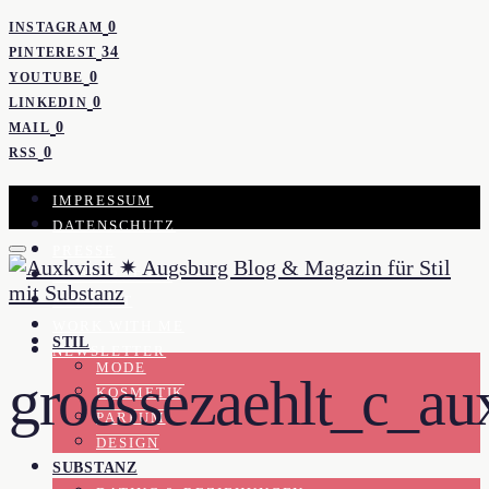
0
INSTAGRAM
34
PINTEREST
0
YOUTUBE
0
LINKEDIN
0
MAIL
0
RSS
IMPRESSUM
DATENSCHUTZ
PRESSE
KOOPERATION
KONTAKT
WORK WITH ME
STIL
NEWSLETTER
MODE
groessezaehlt_c_aux
KOSMETIK
PARFUM
DESIGN
SUBSTANZ