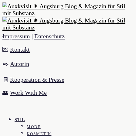
Impressum
|
Datenschutz
💌
Kontakt
✒️
Autorin
🧾
Kooperation & Presse
👥
Work With Me
STIL
MODE
KOSMETIK