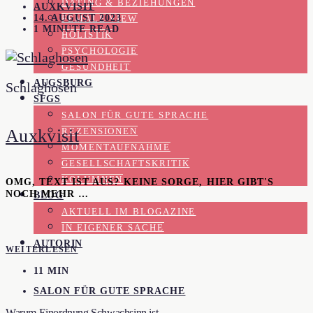
DATING & BEZIEHUNGEN
AUXKVISIT
14. AUGUST 2023
FEMALE VIEW
1 MINUTE READ
HOLISTIK
PSYCHOLOGIE
GESUNDHEIT
AUGSBURG
Schlaghosen
SFGS
SALON FÜR GUTE SPRACHE
Auxkvisit
REZENSIONEN
MOMENTAUFNAHME
GESELLSCHAFTSKRITIK
KOLUMNEN
OMG, TEXT IST AUS? KEINE SORGE, HIER GIBT'S
NOCH MEHR …
BLOG
AKTUELL IM BLOGAZINE
IN EIGENER SACHE
AUTORIN
WEITERLESEN
11 MIN
SALON FÜR GUTE SPRACHE
Warum Einordnung Schwachsinn ist