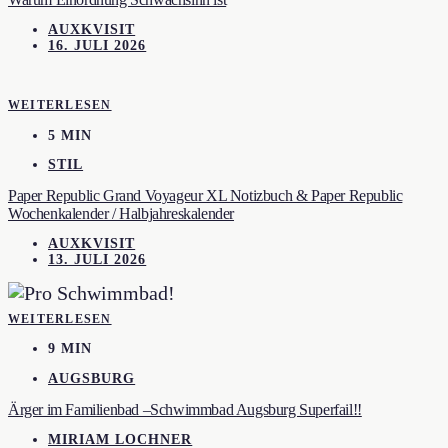
AUXKVISIT
16. JULI 2026
WEITERLESEN
5 MIN
STIL
Paper Republic Grand Voyageur XL Notizbuch & Paper Republic
Wochenkalender / Halbjahreskalender
AUXKVISIT
13. JULI 2026
WEITERLESEN
9 MIN
AUGSBURG
Ärger im Familienbad –Schwimmbad Augsburg Superfail!!
MIRIAM LOCHNER