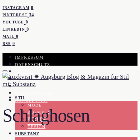
0
INSTAGRAM
34
PINTEREST
0
YOUTUBE
0
LINKEDIN
0
MAIL
0
RSS
IMPRESSUM
DATENSCHUTZ
PRESSE
KOOPERATION
KONTAKT
WORK WITH ME
STIL
NEWSLETTER
MODE
Schlaghosen
KOSMETIK
PARFUM
DESIGN
SUBSTANZ