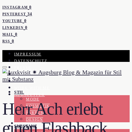
0
INSTAGRAM
34
PINTEREST
0
YOUTUBE
0
LINKEDIN
0
MAIL
0
RSS
IMPRESSUM
DATENSCHUTZ
PRESSE
KOOPERATION
KONTAKT
WORK WITH ME
STIL
NEWSLETTER
MODE
Herr Ach erlebt
KOSMETIK
PARFUM
DESIGN
einen Flashback
SUBSTANZ