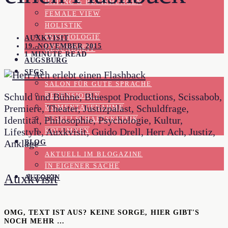
DATING & BEZIEHUNGEN
FEMALE VIEW
HOLISTIK
PSYCHOLOGIE
AUXKVISIT
19. NOVEMBER 2015
GESUNDHEIT
1 MINUTE READ
AUGSBURG
SFGS
SALON FÜR GUTE SPRACHE
Schuld und Bühne, Bluespot Productions, Scissabob,
REZENSIONEN
Premiere, Theater, Justizpalast, Schuldfrage,
MOMENTAUFNAHME
Identität, Philosophie, Psychologie, Kultur,
GESELLSCHAFTSKRITIK
Lifestyle, Auxkvisit, Guido Drell, Herr Ach, Justiz,
KOLUMNEN
Anklage
BLOG
AKTUELL IM BLOGAZINE
IN EIGENER SACHE
Auxkvisit
AUTORIN
OMG, TEXT IST AUS? KEINE SORGE, HIER GIBT'S
NOCH MEHR …