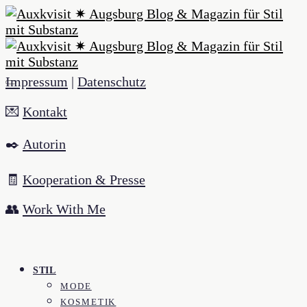
Impressum
|
Datenschutz
💌
Kontakt
✒️
Autorin
🧾
Kooperation & Presse
👥
Work With Me
STIL
MODE
KOSMETIK