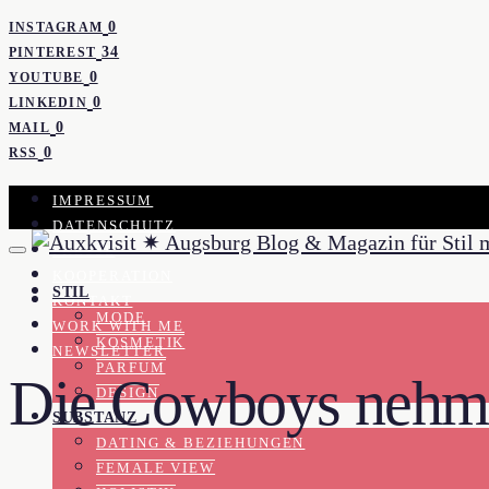
0
INSTAGRAM
34
PINTEREST
0
YOUTUBE
0
LINKEDIN
0
MAIL
0
RSS
IMPRESSUM
DATENSCHUTZ
PRESSE
KOOPERATION
STIL
KONTAKT
MODE
WORK WITH ME
KOSMETIK
NEWSLETTER
PARFUM
Die Cowboys nehme
DESIGN
SUBSTANZ
DATING & BEZIEHUNGEN
FEMALE VIEW