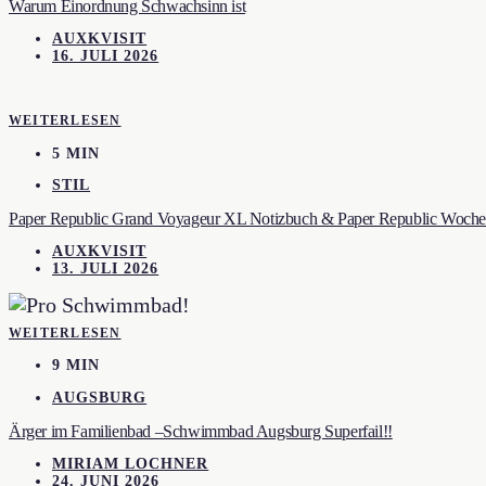
Warum Einordnung Schwachsinn ist
AUXKVISIT
16. JULI 2026
WEITERLESEN
5 MIN
STIL
Paper Republic Grand Voyageur XL Notizbuch & Paper Republic Wochen
AUXKVISIT
13. JULI 2026
WEITERLESEN
9 MIN
AUGSBURG
Ärger im Familienbad –Schwimmbad Augsburg Superfail!!
MIRIAM LOCHNER
24. JUNI 2026