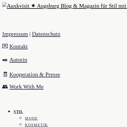
Impressum
|
Datenschutz
💌
Kontakt
✒️
Autorin
🧾
Kooperation & Presse
👥
Work With Me
STIL
MODE
KOSMETIK