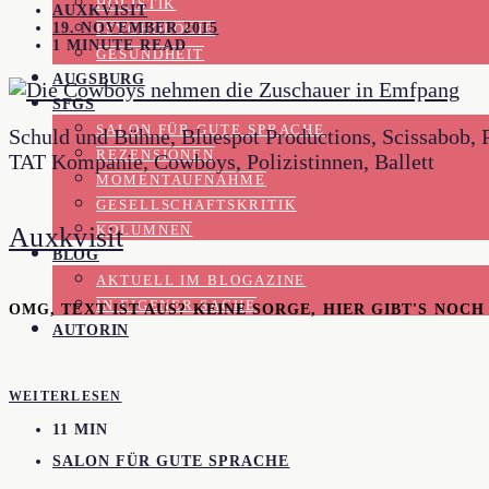
HOLISTIK
AUXKVISIT
19. NOVEMBER 2015
PSYCHOLOGIE
1 MINUTE READ
GESUNDHEIT
AUGSBURG
SFGS
SALON FÜR GUTE SPRACHE
Schuld und Bühne, Bluespot Productions, Scissabob, Pre
REZENSIONEN
TAT Kompanie, Cowboys, Polizistinnen, Ballett
MOMENTAUFNAHME
GESELLSCHAFTSKRITIK
Auxkvisit
KOLUMNEN
BLOG
AKTUELL IM BLOGAZINE
IN EIGENER SACHE
OMG, TEXT IST AUS? KEINE SORGE, HIER GIBT'S NOC
AUTORIN
WEITERLESEN
11 MIN
SALON FÜR GUTE SPRACHE