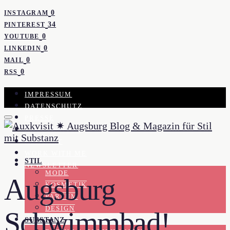
0
INSTAGRAM
34
PINTEREST
0
YOUTUBE
0
LINKEDIN
0
MAIL
0
RSS
IMPRESSUM
DATENSCHUTZ
PRESSE
KOOPERATION
KONTAKT
WORK WITH ME
STIL
NEWSLETTER
MODE
Augsburg
KOSMETIK
PARFUM
DESIGN
Schwimmbad!
SUBSTANZ