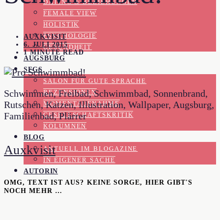
DATING & BEZIEHUNGEN
FEMALE VIEW
HOLISTIK
PSYCHOLOGIE
AUXKVISIT
6. JULI 2015
GESUNDHEIT
1 MINUTE READ
AUGSBURG
SFGS
SALON FÜR GUTE SPRACHE
Schwimmen, Freibad, Schwimmbad, Sonnenbrand,
REZENSIONEN
Rutschen, Katzen, Illustration, Wallpaper, Augsburg,
MOMENTAUFNAHME
Familienbad, Plärrer
GESELLSCHAFTSKRITIK
KOLUMNEN
BLOG
Auxkvisit
AKTUELL IM BLOGAZINE
IN EIGENER SACHE
AUTORIN
OMG, TEXT IST AUS? KEINE SORGE, HIER GIBT'S
NOCH MEHR …