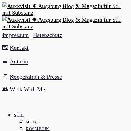
Impressum
|
Datenschutz
💌
Kontakt
✒️
Autorin
🧾
Kooperation & Presse
👥
Work With Me
STIL
MODE
KOSMETIK