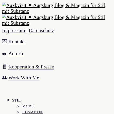
Impressum
|
Datenschutz
💌
Kontakt
✒️
Autorin
🧾
Kooperation & Presse
👥
Work With Me
STIL
MODE
KOSMETIK