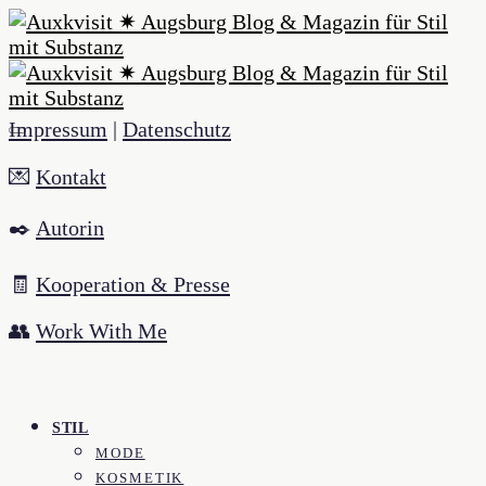
Impressum
|
Datenschutz
💌
Kontakt
✒️
Autorin
🧾
Kooperation & Presse
👥
Work With Me
STIL
MODE
KOSMETIK