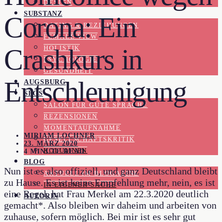
DESIGN
SUBSTANZ
Corona: Ein
DATING & BEZIEHUNGEN
FEMALE VIEW
Crashkurs in
HOLISTIK
PSYCHOLOGIE
GESUNDHEIT
Entschleunigung
AUGSBURG
SFGS
SALON FÜR GUTE SPRACHE
REZENSIONEN
MOMENTAUFNAHME
MIRIAM LOCHNER
GESELLSCHAFTSKRITIK
23. MÄRZ 2020
KOLUMNEN
4 MINUTE READ
BLOG
Nun ist es also offiziell, und ganz Deutschland bleibt
AKTUELL IM BLOGAZINE
zu Hause. Es ist keine Empfehlung mehr, nein, es ist
IN EIGENER SACHE
eine Regel, hat Frau Merkel am 22.3.2020 deutlich
AUTORIN
gemacht*. Also bleiben wir daheim und arbeiten von
zuhause, sofern möglich. Bei mir ist es sehr gut