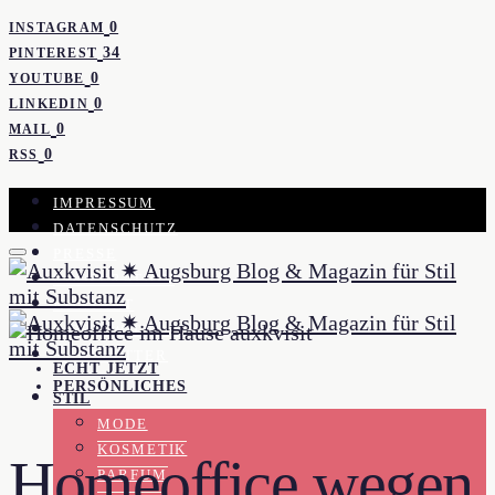
0
INSTAGRAM
34
PINTEREST
0
YOUTUBE
0
LINKEDIN
0
MAIL
0
RSS
IMPRESSUM
DATENSCHUTZ
PRESSE
KOOPERATION
KONTAKT
WORK WITH ME
NEWSLETTER
ECHT JETZT
PERSÖNLICHES
STIL
MODE
KOSMETIK
Homeoffice wegen
PARFUM