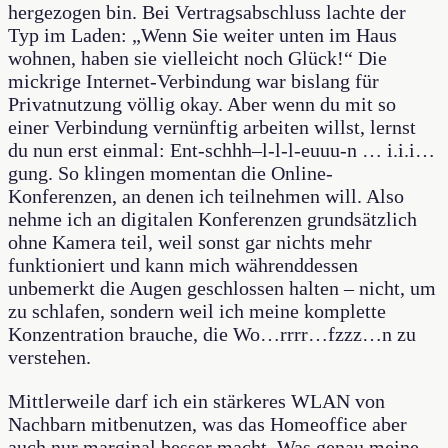
hergezogen bin. Bei Vertragsabschluss lachte der
Typ im Laden: „Wenn Sie weiter unten im Haus
wohnen, haben sie vielleicht noch Glück!“ Die
mickrige Internet-Verbindung war bislang für
Privatnutzung völlig okay. Aber wenn du mit so
einer Verbindung vernünftig arbeiten willst, lernst
du nun erst einmal: Ent-schhh–l-l-l-euuu-n … i.i.i…
gung. So klingen momentan die Online-
Konferenzen, an denen ich teilnehmen will. Also
nehme ich an digitalen Konferenzen grundsätzlich
ohne Kamera teil, weil sonst gar nichts mehr
funktioniert und kann mich währenddessen
unbemerkt die Augen geschlossen halten – nicht, um
zu schlafen, sondern weil ich meine komplette
Konzentration brauche, die Wo…rrrr…fzzz…n zu
verstehen.
Mittlerweile darf ich ein stärkeres WLAN von
Nachbarn mitbenutzen, was das Homeoffice aber
auch nur marginal besser macht. Was genau meine