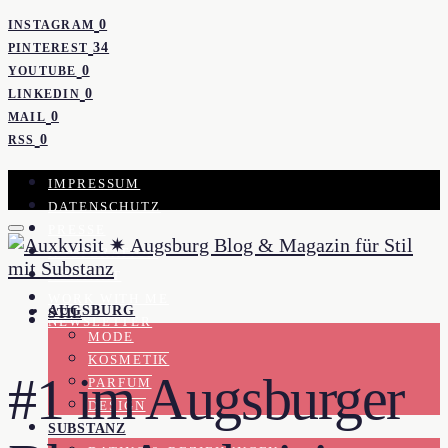
0
INSTAGRAM
34
PINTEREST
0
YOUTUBE
0
LINKEDIN
0
MAIL
0
RSS
IMPRESSUM
DATENSCHUTZ
PRESSE
KOOPERATION
KONTAKT
WORK WITH ME
AUGSBURG
STIL
NEWSLETTER
MODE
KOSMETIK
#1 im Augsburger
PARFUM
DESIGN
SUBSTANZ