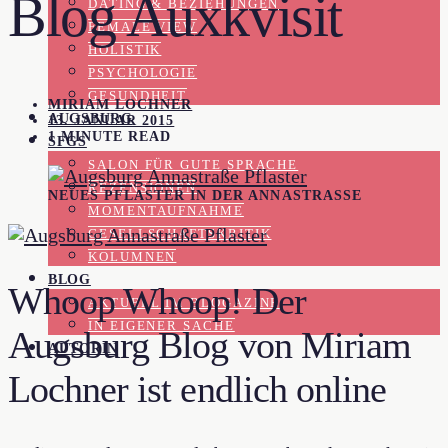
Blog Auxkvisit
DATING & BEZIEHUNGEN
FEMALE VIEW
HOLISTIK
PSYCHOLOGIE
GESUNDHEIT
MIRIAM LOCHNER
AUGSBURG
13. JANUAR 2015
1 MINUTE READ
SFGS
SALON FÜR GUTE SPRACHE
REZENSIONEN
NEUES PFLASTER IN DER ANNASTRASSE
MOMENTAUFNAHME
GESELLSCHAFTSKRITIK
KOLUMNEN
BLOG
Whoop Whoop! Der
AKTUELL IM BLOGAZINE
IN EIGENER SACHE
Augsburg Blog von Miriam
AUTORIN
Lochner ist endlich online