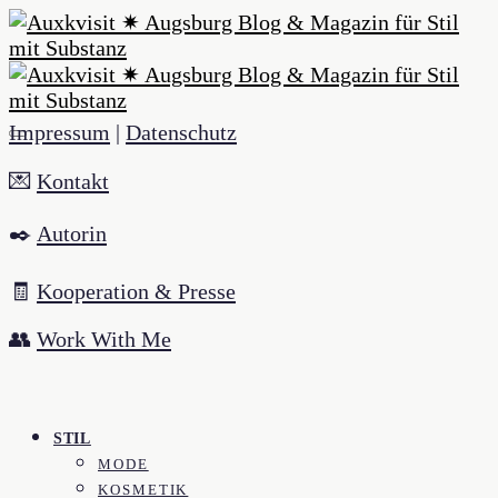
Impressum
|
Datenschutz
💌
Kontakt
✒️
Autorin
🧾
Kooperation & Presse
👥
Work With Me
STIL
MODE
KOSMETIK