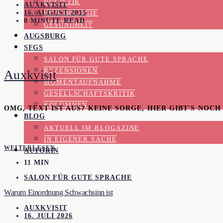
HOLISTIK
AUXKVISIT
16. AUGUST 2015
PSYCHOLOGIE
0 MINUTE READ
GESUNDHEIT
AUGSBURG
SFGS
SALON FÜR GUTE SPRACHE
REZENSIONEN
Auxkvisit
MOMENTAUFNAHME
GESELLSCHAFTSKRITIK
KOLUMNEN
OMG, TEXT IST AUS? KEINE SORGE, HIER GIBT'S NOC
BLOG
AKTUELL IM BLOGAZINE
IN EIGENER SACHE
WEITERLESEN
AUTORIN
11 MIN
SALON FÜR GUTE SPRACHE
Warum Einordnung Schwachsinn ist
AUXKVISIT
16. JULI 2026