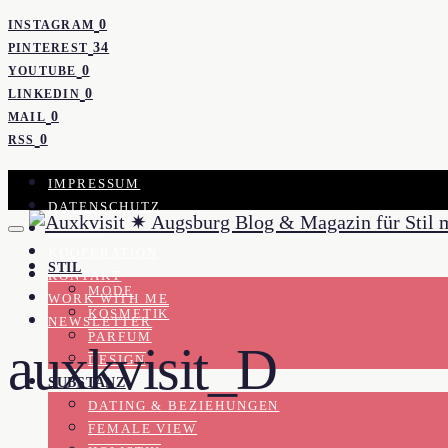
0
INSTAGRAM
34
PINTEREST
0
YOUTUBE
0
LINKEDIN
0
MAIL
0
RSS
IMPRESSUM
DATENSCHUTZ
PRESSE
KOOPERATION
STIL
KONTAKT
MODE
WORK WITH ME
KOSMETIK
NEWSLETTER
PARFUM
auxkvisit_D
DESIGN
SUBSTANZ
DATING & BEZIEHUNGEN
FEMALE VIEW