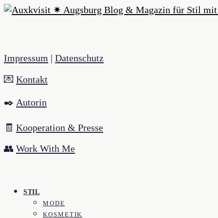
Impressum
|
Datenschutz
💌
Kontakt
✒️
Autorin
🧾
Kooperation & Presse
👥
Work With Me
STIL
MODE
KOSMETIK