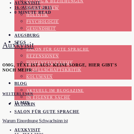
DATING & BEZIEHUNGEN
AUXKVISIT
16. AUGUST 2015
FEMALE VIEW
0 MINUTE READ
HOLISTIK
PSYCHOLOGIE
GESUNDHEIT
AUGSBURG
SFGS
Auxkvisit
SALON FÜR GUTE SPRACHE
REZENSIONEN
MOMENTAUFNAHME
OMG, TEXT IST AUS? KEINE SORGE, HIER GIBT'S
NOCH MEHR …
GESELLSCHAFTSKRITIK
KOLUMNEN
BLOG
AKTUELL IM BLOGAZINE
WEITERLESEN
IN EIGENER SACHE
11 MIN
AUTORIN
SALON FÜR GUTE SPRACHE
Warum Einordnung Schwachsinn ist
AUXKVISIT