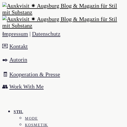
Impressum
|
Datenschutz
💌
Kontakt
✒️
Autorin
🧾
Kooperation & Presse
👥
Work With Me
STIL
MODE
KOSMETIK