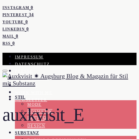
0
INSTAGRAM
34
PINTEREST
0
YOUTUBE
0
LINKEDIN
0
MAIL
0
RSS
IMPRESSUM
DATENSCHUTZ
PRESSE
KOOPERATION
KONTAKT
WORK WITH ME
STIL
NEWSLETTER
MODE
auxkvisit_E
KOSMETIK
PARFUM
DESIGN
SUBSTANZ