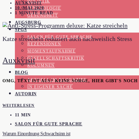
HOLISTIK
AUXKVISIT
10. MAI 2020
PSYCHOLOGIE
1 MINUTE READ
GESUNDHEIT
AUGSBURG
SFGS
SALON FÜR GUTE SPRACHE
Katze streicheln reduziert auch nachweislich Stress
REZENSIONEN
MOMENTAUFNAHME
Auxkvisit
GESELLSCHAFTSKRITIK
KOLUMNEN
BLOG
AKTUELL IM BLOGAZINE
OMG, TEXT IST AUS? KEINE SORGE, HIER GIBT'S NOC
IN EIGENER SACHE
AUTORIN
WEITERLESEN
11 MIN
SALON FÜR GUTE SPRACHE
Warum Einordnung Schwachsinn ist