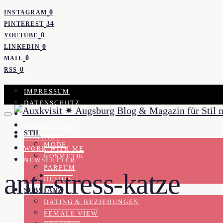
0
INSTAGRAM
34
PINTEREST
0
YOUTUBE
0
LINKEDIN
0
MAIL
0
RSS
IMPRESSUM
DATENSCHUTZ
PRESSE
KOOPERATION
STIL
KONTAKT
MODE
WORK WITH ME
KOSMETIK
NEWSLETTER
PARFUM
anti-stress-katze
DESIGN
SUBSTANZ
DATING & BEZIEHUNGEN
FEMALE VIEW