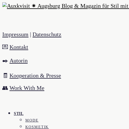
Impressum
|
Datenschutz
💌
Kontakt
✒️
Autorin
🧾
Kooperation & Presse
👥
Work With Me
STIL
MODE
KOSMETIK