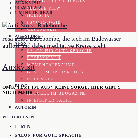
DATING & BEZIEHUNGEN
AUXKVISIT
10. MAI 2020
FEMALE VIEW
1 MINUTE READ
HOLISTIK
PSYCHOLOGIE
GESUNDHEIT
AUGSBURG
rosa gelbe Badebombe, die sich im Badewasser
SFGS
auflöst und dabei meditative Kreise zieht
SALON FÜR GUTE SPRACHE
REZENSIONEN
Auxkvisit
MOMENTAUFNAHME
GESELLSCHAFTSKRITIK
KOLUMNEN
BLOG
OMG, TEXT IST AUS? KEINE SORGE, HIER GIBT'S
NOCH MEHR …
AKTUELL IM BLOGAZINE
IN EIGENER SACHE
AUTORIN
WEITERLESEN
11 MIN
SALON FÜR GUTE SPRACHE