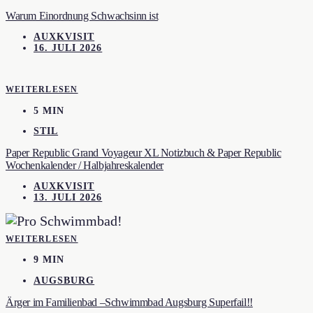
Warum Einordnung Schwachsinn ist
AUXKVISIT
16. JULI 2026
WEITERLESEN
5 MIN
STIL
Paper Republic Grand Voyageur XL Notizbuch & Paper Republic
Wochenkalender / Halbjahreskalender
AUXKVISIT
13. JULI 2026
WEITERLESEN
9 MIN
AUGSBURG
Ärger im Familienbad –Schwimmbad Augsburg Superfail!!