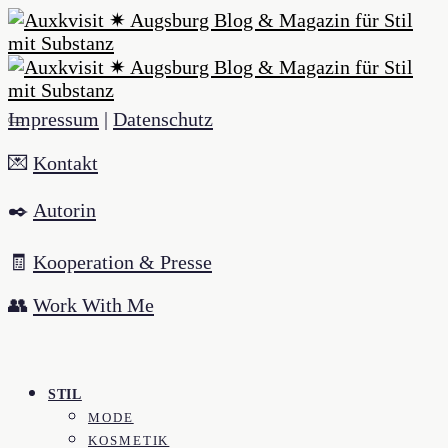
Impressum
|
Datenschutz
💌
Kontakt
✒️
Autorin
🧾
Kooperation & Presse
👥
Work With Me
STIL
MODE
KOSMETIK