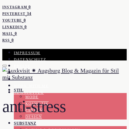
0
INSTAGRAM
34
PINTEREST
0
YOUTUBE
0
LINKEDIN
0
MAIL
0
RSS
IMPRESSUM
DATENSCHUTZ
PRESSE
KOOPERATION
KONTAKT
WORK WITH ME
STIL
NEWSLETTER
MODE
anti-stress
KOSMETIK
PARFUM
DESIGN
SUBSTANZ