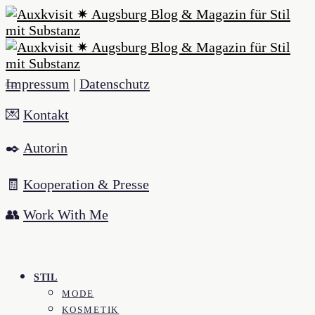
Impressum
|
Datenschutz
💌
Kontakt
✒️
Autorin
🧾
Kooperation & Presse
👥
Work With Me
STIL
MODE
KOSMETIK