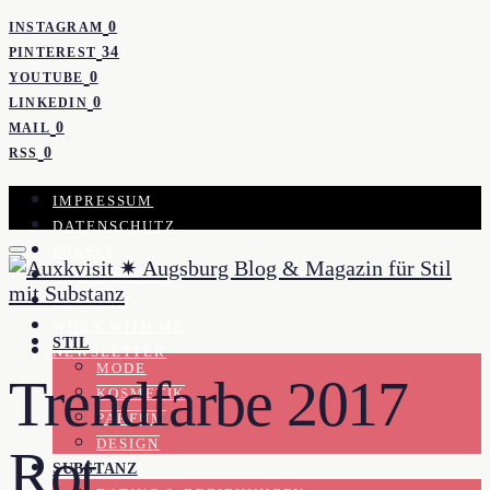
0
INSTAGRAM
34
PINTEREST
0
YOUTUBE
0
LINKEDIN
0
MAIL
0
RSS
IMPRESSUM
DATENSCHUTZ
PRESSE
KOOPERATION
KONTAKT
WORK WITH ME
STIL
NEWSLETTER
MODE
Trendfarbe 2017
KOSMETIK
PARFUM
DESIGN
Rot
SUBSTANZ