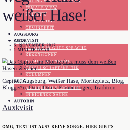
DATING & BEZIEHUNGEN
FEMALE VIEW
weißer Hase!
HOLISTIK
PSYCHOLOGIE
GESUNDHEIT
AUGSBURG
AUXKVISIT
SFGS
5. NOVEMBER 2017
SALON FÜR GUTE SPRACHE
1 MINUTE READ
REZENSIONEN
MOMENTAUFNAHME
GESELLSCHAFTSKRITIK
KOLUMNEN
Capitol, Augsburg, Weißer Hase, Moritzplatz, Blog,
BLOG
Bloggerin, Date, Dates, Erinnerungen, Tradition
AKTUELL IM BLOGAZINE
IN EIGENER SACHE
AUTORIN
Auxkvisit
OMG, TEXT IST AUS? KEINE SORGE, HIER GIBT'S