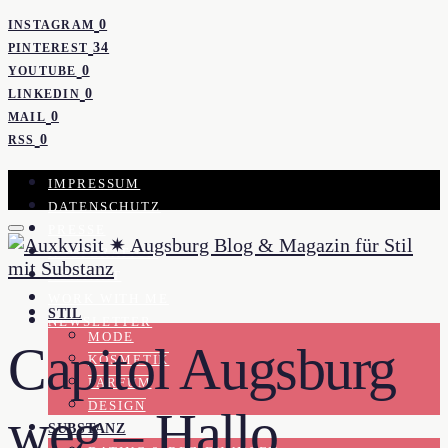
0
INSTAGRAM
34
PINTEREST
0
YOUTUBE
0
LINKEDIN
0
MAIL
0
RSS
IMPRESSUM
DATENSCHUTZ
PRESSE
KOOPERATION
KONTAKT
WORK WITH ME
STIL
NEWSLETTER
MODE
Capitol Augsburg
KOSMETIK
PARFUM
DESIGN
weg – Hallo
SUBSTANZ