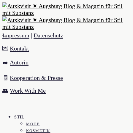
Impressum
|
Datenschutz
💌
Kontakt
✒️
Autorin
🧾
Kooperation & Presse
👥
Work With Me
STIL
MODE
KOSMETIK