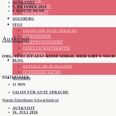
HOLISTIK
AUXKVISIT
9. OKTOBER 2016
PSYCHOLOGIE
0 MINUTE READ
GESUNDHEIT
AUGSBURG
SFGS
SALON FÜR GUTE SPRACHE
REZENSIONEN
Auxkvisit
MOMENTAUFNAHME
GESELLSCHAFTSKRITIK
KOLUMNEN
OMG, TEXT IST AUS? KEINE SORGE, HIER GIBT'S NOC
BLOG
AKTUELL IM BLOGAZINE
IN EIGENER SACHE
WEITERLESEN
AUTORIN
11 MIN
SALON FÜR GUTE SPRACHE
Warum Einordnung Schwachsinn ist
AUXKVISIT
16. JULI 2026