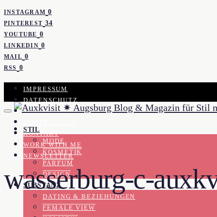
0
INSTAGRAM
34
PINTEREST
0
YOUTUBE
0
LINKEDIN
0
MAIL
0
RSS
IMPRESSUM
DATENSCHUTZ
PRESSE
KOOPERATION
STIL
KONTAKT
MODE
WORK WITH ME
KOSMETIK
NEWSLETTER
PARFUM
wasserburg-c-auxkv
DESIGN
SUBSTANZ
DATING & BEZIEHUNGEN
FEMALE VIEW