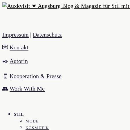
Impressum
|
Datenschutz
💌
Kontakt
✒️
Autorin
🧾
Kooperation & Presse
👥
Work With Me
STIL
MODE
KOSMETIK