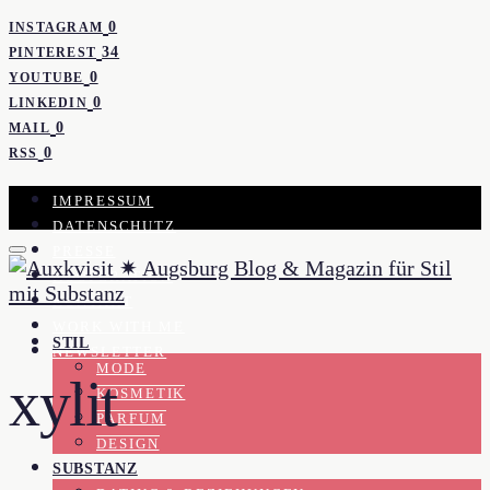
0
INSTAGRAM
34
PINTEREST
0
YOUTUBE
0
LINKEDIN
0
MAIL
0
RSS
IMPRESSUM
DATENSCHUTZ
PRESSE
KOOPERATION
KONTAKT
WORK WITH ME
STIL
NEWSLETTER
MODE
xylit
KOSMETIK
PARFUM
DESIGN
SUBSTANZ