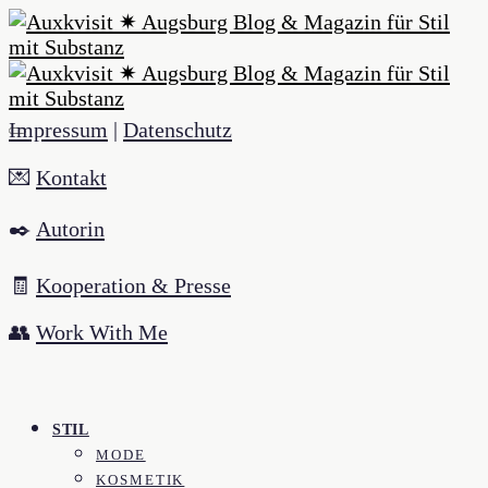
Impressum
|
Datenschutz
💌
Kontakt
✒️
Autorin
🧾
Kooperation & Presse
👥
Work With Me
STIL
MODE
KOSMETIK