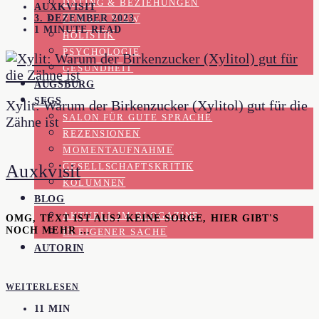
DATING & BEZIEHUNGEN
AUXKVISIT
3. DEZEMBER 2023
FEMALE VIEW
1 MINUTE READ
HOLISTIK
PSYCHOLOGIE
GESUNDHEIT
AUGSBURG
SFGS
Xylit: Warum der Birkenzucker (Xylitol) gut für die
SALON FÜR GUTE SPRACHE
Zähne ist
REZENSIONEN
MOMENTAUFNAHME
Auxkvisit
GESELLSCHAFTSKRITIK
KOLUMNEN
BLOG
AKTUELL IM BLOGAZINE
OMG, TEXT IST AUS? KEINE SORGE, HIER GIBT'S
NOCH MEHR …
IN EIGENER SACHE
AUTORIN
WEITERLESEN
11 MIN