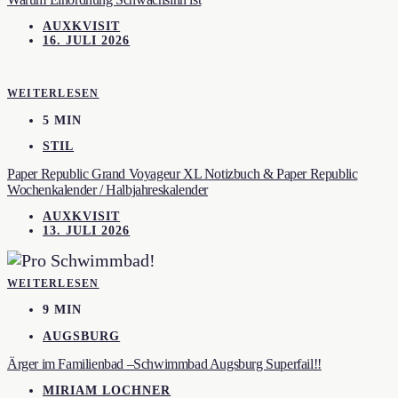
AUXKVISIT
16. JULI 2026
WEITERLESEN
5 MIN
STIL
Paper Republic Grand Voyageur XL Notizbuch & Paper Republic
Wochenkalender / Halbjahreskalender
AUXKVISIT
13. JULI 2026
WEITERLESEN
9 MIN
AUGSBURG
Ärger im Familienbad –Schwimmbad Augsburg Superfail!!
MIRIAM LOCHNER