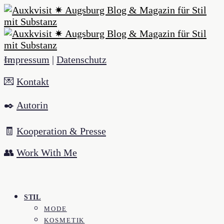
Impressum
|
Datenschutz
💌
Kontakt
✒️
Autorin
🧾
Kooperation & Presse
👥
Work With Me
STIL
MODE
KOSMETIK