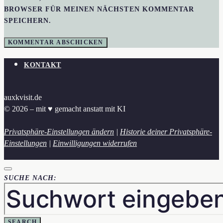
BROWSER FÜR MEINEN NÄCHSTEN KOMMENTAR
SPEICHERN.
KONTAKT
auxkvisit.de
© 2026 – mit ♥︎ gemacht anstatt mit KI
Privatsphäre-Einstellungen ändern
|
Historie deiner Privatsphäre-
Einstellungen
|
Einwilligungen widerrufen
SUCHE NACH:
SEARCH