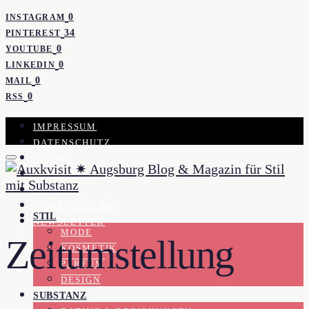
0
INSTAGRAM
34
PINTEREST
0
YOUTUBE
0
LINKEDIN
0
MAIL
0
RSS
IMPRESSUM
DATENSCHUTZ
PRESSE
KOOPERATION
KONTAKT
WORK WITH ME
STIL
NEWSLETTER
MODE
Zeitumstellung
KOSMETIK
PARFUM
DESIGN
SUBSTANZ