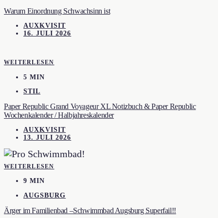
Warum Einordnung Schwachsinn ist
AUXKVISIT
16. JULI 2026
WEITERLESEN
5 MIN
STIL
Paper Republic Grand Voyageur XL Notizbuch & Paper Republic
Wochenkalender / Halbjahreskalender
AUXKVISIT
13. JULI 2026
WEITERLESEN
9 MIN
AUGSBURG
Ärger im Familienbad –Schwimmbad Augsburg Superfail!!