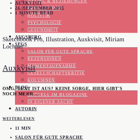
DATING & BEZIEHUNGEN
AUXKVISIT
24. SEPTEMBER 2015
FEMALE VIEW
1 MINUTE READ
HOLISTIK
PSYCHOLOGIE
GESUNDHEIT
AUGSBURG
Sketchbook Pro, Illustration, Auxkvisit, Miriam
SFGS
Lochner
SALON FÜR GUTE SPRACHE
REZENSIONEN
Auxkvisit
MOMENTAUFNAHME
GESELLSCHAFTSKRITIK
KOLUMNEN
BLOG
OMG, TEXT IST AUS? KEINE SORGE, HIER GIBT'S
NOCH MEHR …
AKTUELL IM BLOGAZINE
IN EIGENER SACHE
AUTORIN
WEITERLESEN
11 MIN
SALON FÜR GUTE SPRACHE