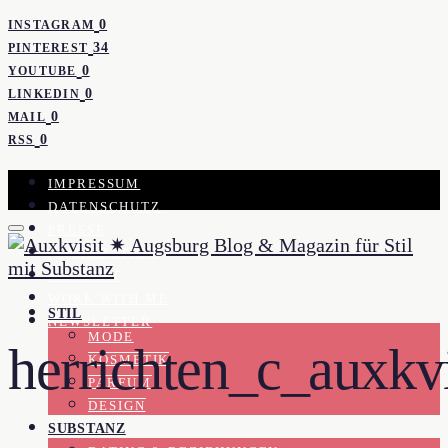
0
INSTAGRAM
34
PINTEREST
0
YOUTUBE
0
LINKEDIN
0
MAIL
0
RSS
IMPRESSUM
DATENSCHUTZ
PRESSE
KOOPERATION
KONTAKT
WORK WITH ME
STIL
NEWSLETTER
MODE
herrichten_c_auxkvi
KOSMETIK
PARFUM
DESIGN
SUBSTANZ