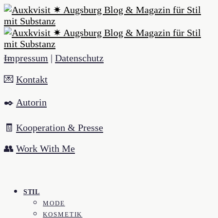
Impressum
|
Datenschutz
💌
Kontakt
✒️
Autorin
🧾
Kooperation & Presse
👥
Work With Me
STIL
MODE
KOSMETIK