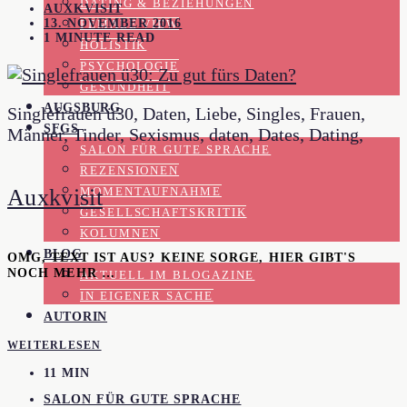
DATING & BEZIEHUNGEN
AUXKVISIT
13. NOVEMBER 2016
FEMALE VIEW
1 MINUTE READ
HOLISTIK
PSYCHOLOGIE
GESUNDHEIT
AUGSBURG
Singlefrauen ü30, Daten, Liebe, Singles, Frauen,
SFGS
Männer, Tinder, Sexismus, daten, Dates, Dating,
SALON FÜR GUTE SPRACHE
REZENSIONEN
Auxkvisit
MOMENTAUFNAHME
GESELLSCHAFTSKRITIK
KOLUMNEN
BLOG
OMG, TEXT IST AUS? KEINE SORGE, HIER GIBT'S
NOCH MEHR …
AKTUELL IM BLOGAZINE
IN EIGENER SACHE
AUTORIN
WEITERLESEN
11 MIN
SALON FÜR GUTE SPRACHE