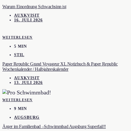
Warum Einordnung Schwachsinn ist
AUXKVISIT
16. JULI 2026
WEITERLESEN
5 MIN
STIL
Paper Republic Grand Voyageur XL Notizbuch & Paper Republic
Wochenkalender / Halbjahreskalender
AUXKVISIT
13. JULI 2026
WEITERLESEN
9 MIN
AUGSBURG
Ärger im Familienbad –Schwimmbad Augsburg Superfail!!