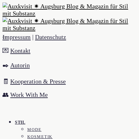
Impressum
|
Datenschutz
💌
Kontakt
✒️
Autorin
🧾
Kooperation & Presse
👥
Work With Me
STIL
MODE
KOSMETIK