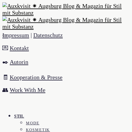
Impressum
|
Datenschutz
💌
Kontakt
✒️
Autorin
🧾
Kooperation & Presse
👥
Work With Me
STIL
MODE
KOSMETIK