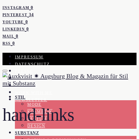
0
INSTAGRAM
34
PINTEREST
0
YOUTUBE
0
LINKEDIN
0
MAIL
0
RSS
IMPRESSUM
DATENSCHUTZ
PRESSE
KOOPERATION
KONTAKT
WORK WITH ME
STIL
NEWSLETTER
MODE
hand-links
KOSMETIK
PARFUM
DESIGN
SUBSTANZ