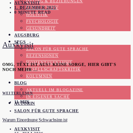
DATING & BEZIEHUNGEN
AUXKVISIT
1. DEZEMBER 2025
FEMALE VIEW
0 MINUTE READ
HOLISTIK
PSYCHOLOGIE
GESUNDHEIT
AUGSBURG
SFGS
Auxkvisit
SALON FÜR GUTE SPRACHE
REZENSIONEN
MOMENTAUFNAHME
OMG, TEXT IST AUS? KEINE SORGE, HIER GIBT'S
NOCH MEHR …
GESELLSCHAFTSKRITIK
KOLUMNEN
BLOG
AKTUELL IM BLOGAZINE
WEITERLESEN
IN EIGENER SACHE
11 MIN
AUTORIN
SALON FÜR GUTE SPRACHE
Warum Einordnung Schwachsinn ist
AUXKVISIT