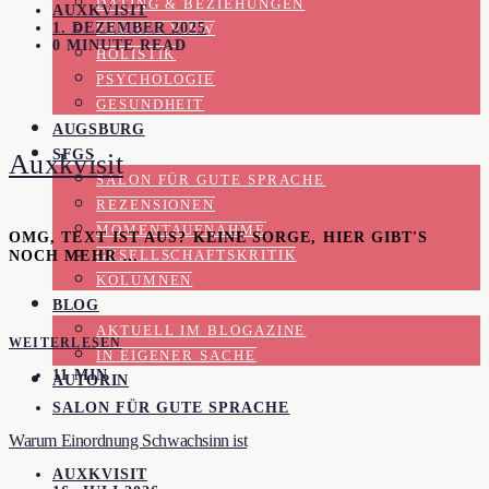
DATING & BEZIEHUNGEN
AUXKVISIT
1. DEZEMBER 2025
FEMALE VIEW
0 MINUTE READ
HOLISTIK
PSYCHOLOGIE
GESUNDHEIT
AUGSBURG
SFGS
Auxkvisit
SALON FÜR GUTE SPRACHE
REZENSIONEN
MOMENTAUFNAHME
OMG, TEXT IST AUS? KEINE SORGE, HIER GIBT'S
NOCH MEHR …
GESELLSCHAFTSKRITIK
KOLUMNEN
BLOG
AKTUELL IM BLOGAZINE
WEITERLESEN
IN EIGENER SACHE
11 MIN
AUTORIN
SALON FÜR GUTE SPRACHE
Warum Einordnung Schwachsinn ist
AUXKVISIT