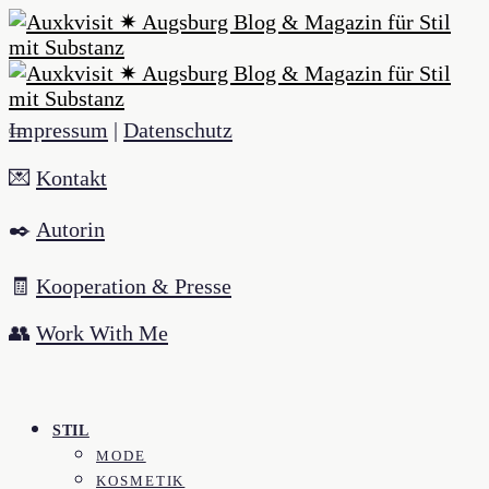
Impressum
|
Datenschutz
💌
Kontakt
✒️
Autorin
🧾
Kooperation & Presse
👥
Work With Me
STIL
MODE
KOSMETIK