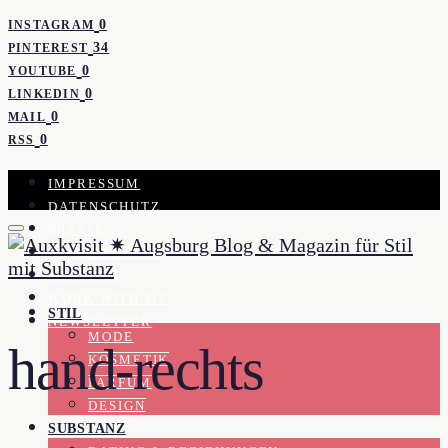
0
INSTAGRAM
34
PINTEREST
0
YOUTUBE
0
LINKEDIN
0
MAIL
0
RSS
IMPRESSUM
DATENSCHUTZ
PRESSE
KOOPERATION
KONTAKT
WORK WITH ME
STIL
NEWSLETTER
MODE
hand-rechts
KOSMETIK
PARFUM
DESIGN
SUBSTANZ