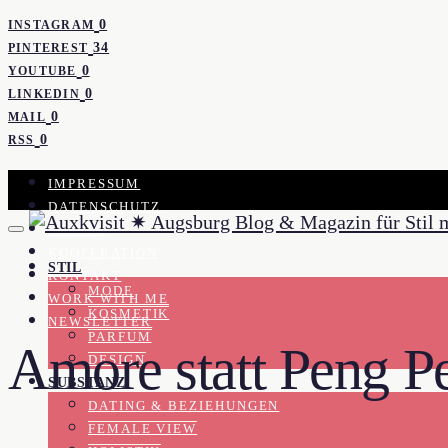
0
INSTAGRAM
34
PINTEREST
0
YOUTUBE
0
LINKEDIN
0
MAIL
0
RSS
IMPRESSUM
DATENSCHUTZ
PRESSE
KOOPERATION
STIL
KONTAKT
MODE
WORK WITH ME
KOSMETIK
NEWSLETTER
PARFUM
Amore statt Peng P
DESIGN
SUBSTANZ
DATING & BEZIEHUNGEN
FEMALE VIEW