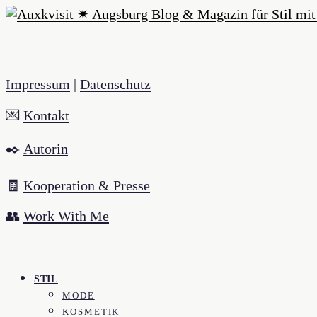
Impressum
|
Datenschutz
💌
Kontakt
✒️
Autorin
🧾
Kooperation & Presse
👥
Work With Me
STIL
MODE
KOSMETIK