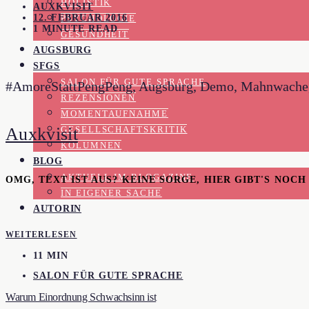
HOLISTIK
AUXKVISIT
12. FEBRUAR 2016
PSYCHOLOGIE
1 MINUTE READ
GESUNDHEIT
AUGSBURG
SFGS
SALON FÜR GUTE SPRACHE
#AmoreStattPengPeng, Augsburg, Demo, Mahnwache, Rat
REZENSIONEN
MOMENTAUFNAHME
Auxkvisit
GESELLSCHAFTSKRITIK
KOLUMNEN
BLOG
AKTUELL IM BLOGAZINE
OMG, TEXT IST AUS? KEINE SORGE, HIER GIBT'S NOC
IN EIGENER SACHE
AUTORIN
WEITERLESEN
11 MIN
SALON FÜR GUTE SPRACHE
Warum Einordnung Schwachsinn ist