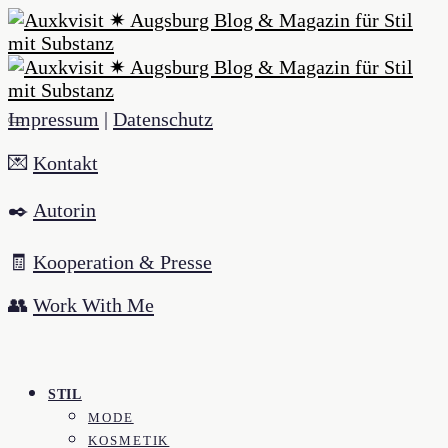
Impressum
|
Datenschutz
💌
Kontakt
✒️
Autorin
🧾
Kooperation & Presse
👥
Work With Me
STIL
MODE
KOSMETIK