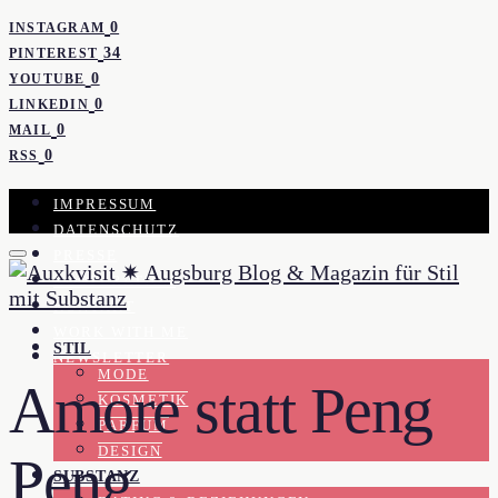
0
INSTAGRAM
34
PINTEREST
0
YOUTUBE
0
LINKEDIN
0
MAIL
0
RSS
IMPRESSUM
DATENSCHUTZ
PRESSE
KOOPERATION
KONTAKT
WORK WITH ME
STIL
NEWSLETTER
MODE
Amore statt Peng
KOSMETIK
PARFUM
DESIGN
Peng
SUBSTANZ