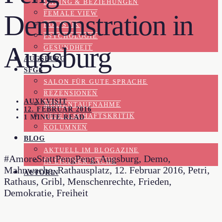
DATING & BEZIEHUNGEN
FEMALE VIEW
Demonstration in
HOLISTIK
PSYCHOLOGIE
Augsburg
GESUNDHEIT
AUGSBURG
SFGS
SALON FÜR GUTE SPRACHE
REZENSIONEN
AUXKVISIT
MOMENTAUFNAHME
12. FEBRUAR 2016
GESELLSCHAFTSKRITIK
1 MINUTE READ
KOLUMNEN
BLOG
AKTUELL IM BLOGAZINE
#AmoreStattPengPeng, Augsburg, Demo,
IN EIGENER SACHE
Mahnwache, Rathausplatz, 12. Februar 2016, Petri,
AUTORIN
Rathaus, Gribl, Menschenrechte, Frieden,
Demokratie, Freiheit