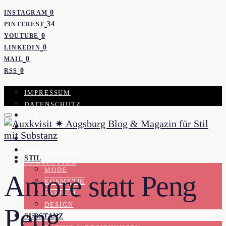
0
INSTAGRAM
34
PINTEREST
0
YOUTUBE
0
LINKEDIN
0
MAIL
0
RSS
IMPRESSUM
DATENSCHUTZ
PRESSE
KOOPERATION
KONTAKT
WORK WITH ME
STIL
NEWSLETTER
MODE
Amore statt Peng
KOSMETIK
PARFUM
DESIGN
Peng
SUBSTANZ