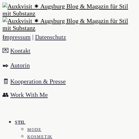
Impressum
|
Datenschutz
💌
Kontakt
✒️
Autorin
🧾
Kooperation & Presse
👥
Work With Me
STIL
MODE
KOSMETIK