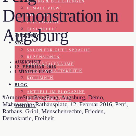
DATING & BEZIEHUNGEN
FEMALE VIEW
Demonstration in
HOLISTIK
PSYCHOLOGIE
Augsburg
GESUNDHEIT
AUGSBURG
SFGS
SALON FÜR GUTE SPRACHE
REZENSIONEN
AUXKVISIT
MOMENTAUFNAHME
12. FEBRUAR 2016
GESELLSCHAFTSKRITIK
1 MINUTE READ
KOLUMNEN
BLOG
AKTUELL IM BLOGAZINE
#AmoreStattPengPeng, Augsburg, Demo,
IN EIGENER SACHE
Mahnwache, Rathausplatz, 12. Februar 2016, Petri,
AUTORIN
Rathaus, Gribl, Menschenrechte, Frieden,
Demokratie, Freiheit