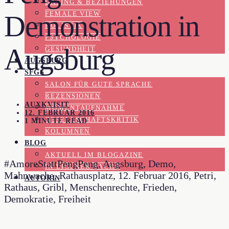
DATING & BEZIEHUNGEN
FEMALE VIEW
Demonstration in
HOLISTIK
PSYCHOLOGIE
Augsburg
GESUNDHEIT
AUGSBURG
SFGS
SALON FÜR GUTE SPRACHE
REZENSIONEN
AUXKVISIT
MOMENTAUFNAHME
12. FEBRUAR 2016
GESELLSCHAFTSKRITIK
1 MINUTE READ
KOLUMNEN
BLOG
AKTUELL IM BLOGAZINE
#AmoreStattPengPeng, Augsburg, Demo,
IN EIGENER SACHE
Mahnwache, Rathausplatz, 12. Februar 2016, Petri,
AUTORIN
Rathaus, Gribl, Menschenrechte, Frieden,
Demokratie, Freiheit