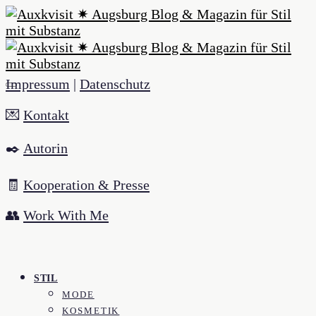
Impressum
|
Datenschutz
💌
Kontakt
✒️
Autorin
🧾
Kooperation & Presse
👥
Work With Me
STIL
MODE
KOSMETIK