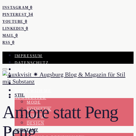
0
INSTAGRAM
34
PINTEREST
0
YOUTUBE
0
LINKEDIN
0
MAIL
0
RSS
IMPRESSUM
DATENSCHUTZ
PRESSE
KOOPERATION
KONTAKT
WORK WITH ME
STIL
NEWSLETTER
MODE
Amore statt Peng
KOSMETIK
PARFUM
DESIGN
Peng
SUBSTANZ