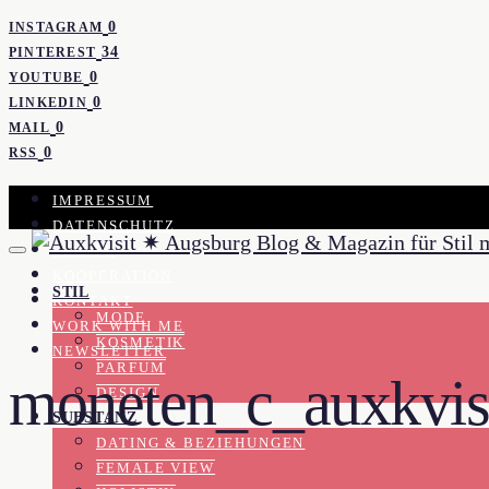
0
INSTAGRAM
34
PINTEREST
0
YOUTUBE
0
LINKEDIN
0
MAIL
0
RSS
IMPRESSUM
DATENSCHUTZ
PRESSE
KOOPERATION
STIL
KONTAKT
MODE
WORK WITH ME
KOSMETIK
NEWSLETTER
PARFUM
moneten_c_auxkvis
DESIGN
SUBSTANZ
DATING & BEZIEHUNGEN
FEMALE VIEW