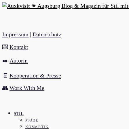
Impressum
|
Datenschutz
💌
Kontakt
✒️
Autorin
🧾
Kooperation & Presse
👥
Work With Me
STIL
MODE
KOSMETIK