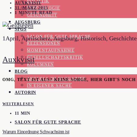
HOLISTIK
AUXKVISIT
31. MÄRZ 2015
PSYCHOLOGIE
1 MINUTE READ
GESUNDHEIT
AUGSBURG
SFGS
SALON FÜR GUTE SPRACHE
1April, Aprilscherz, Augsburg, Historisch, Geschichte,
REZENSIONEN
MOMENTAUFNAHME
Auxkvisit
GESELLSCHAFTSKRITIK
KOLUMNEN
BLOG
AKTUELL IM BLOGAZINE
OMG, TEXT IST AUS? KEINE SORGE, HIER GIBT'S NOC
IN EIGENER SACHE
AUTORIN
WEITERLESEN
11 MIN
SALON FÜR GUTE SPRACHE
Warum Einordnung Schwachsinn ist