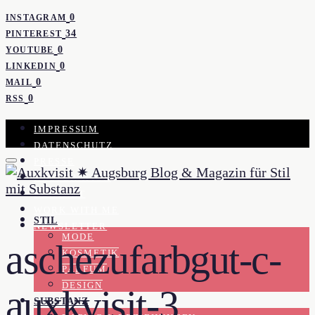
0
INSTAGRAM
34
PINTEREST
0
YOUTUBE
0
LINKEDIN
0
MAIL
0
RSS
IMPRESSUM
DATENSCHUTZ
PRESSE
KOOPERATION
KONTAKT
WORK WITH ME
STIL
NEWSLETTER
MODE
aschezufarbgut-c-
KOSMETIK
PARFUM
DESIGN
auxkvisit-3
SUBSTANZ