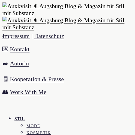
Impressum
|
Datenschutz
💌
Kontakt
✒️
Autorin
🧾
Kooperation & Presse
👥
Work With Me
STIL
MODE
KOSMETIK