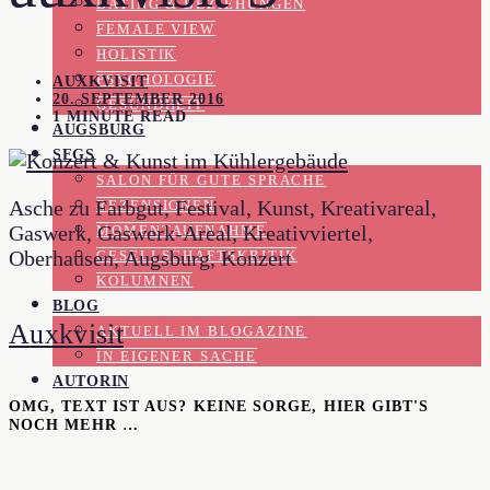
DATING & BEZIEHUNGEN
FEMALE VIEW
HOLISTIK
PSYCHOLOGIE
AUXKVISIT
20. SEPTEMBER 2016
GESUNDHEIT
1 MINUTE READ
AUGSBURG
SFGS
SALON FÜR GUTE SPRACHE
Asche zu Farbgut, Festival, Kunst, Kreativareal,
REZENSIONEN
Gaswerk, Gaswerk-Areal, Kreativviertel,
MOMENTAUFNAHME
Oberhausen, Augsburg, Konzert
GESELLSCHAFTSKRITIK
KOLUMNEN
BLOG
Auxkvisit
AKTUELL IM BLOGAZINE
IN EIGENER SACHE
AUTORIN
OMG, TEXT IST AUS? KEINE SORGE, HIER GIBT'S
NOCH MEHR …