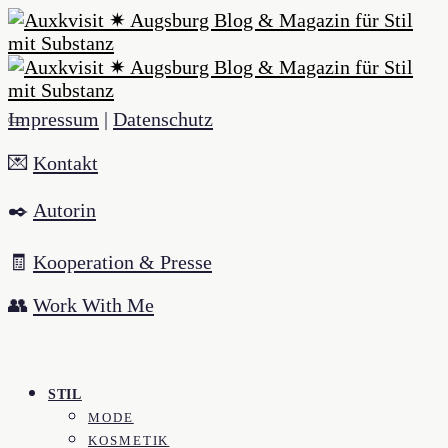
Impressum
|
Datenschutz
💌
Kontakt
✒️
Autorin
🧾
Kooperation & Presse
👥
Work With Me
STIL
MODE
KOSMETIK