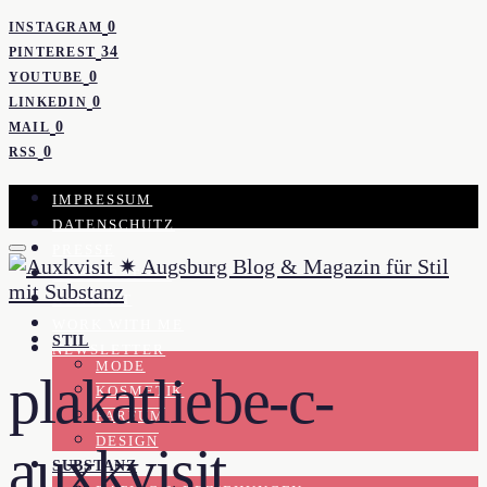
0
INSTAGRAM
34
PINTEREST
0
YOUTUBE
0
LINKEDIN
0
MAIL
0
RSS
IMPRESSUM
DATENSCHUTZ
PRESSE
KOOPERATION
KONTAKT
WORK WITH ME
STIL
NEWSLETTER
MODE
plakatliebe-c-
KOSMETIK
PARFUM
DESIGN
auxkvisit
SUBSTANZ