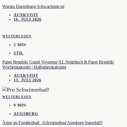
Warum Einordnung Schwachsinn ist
AUXKVISIT
16. JULI 2026
WEITERLESEN
5 MIN
STIL
Paper Republic Grand Voyageur XL Notizbuch & Paper Republic
Wochenkalender / Halbjahreskalender
AUXKVISIT
13. JULI 2026
WEITERLESEN
9 MIN
AUGSBURG
Ärger im Familienbad –Schwimmbad Augsburg Superfail!!