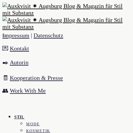
Impressum
|
Datenschutz
💌
Kontakt
✒️
Autorin
🧾
Kooperation & Presse
👥
Work With Me
STIL
MODE
KOSMETIK