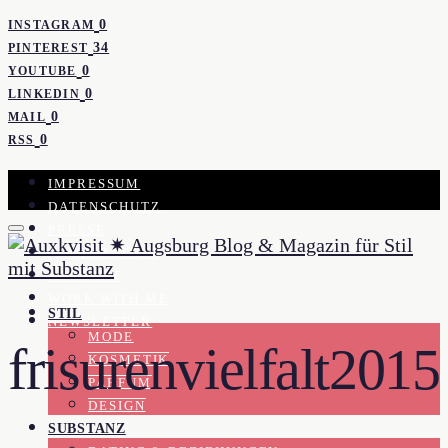
0
INSTAGRAM
34
PINTEREST
0
YOUTUBE
0
LINKEDIN
0
MAIL
0
RSS
IMPRESSUM
DATENSCHUTZ
PRESSE
KOOPERATION
KONTAKT
WORK WITH ME
STIL
NEWSLETTER
MODE
frisurenvielfalt2015
KOSMETIK
PARFUM
DESIGN
SUBSTANZ