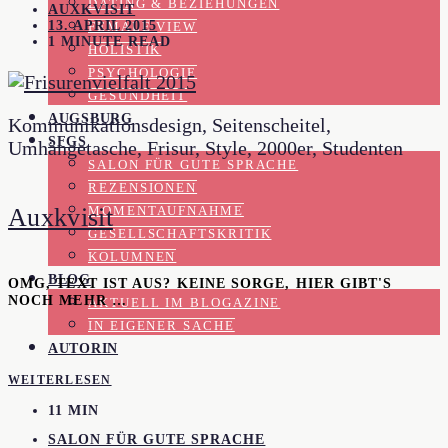
DATING & BEZIEHUNGEN
AUXKVISIT
13. APRIL 2015
FEMALE VIEW
1 MINUTE READ
HOLISTIK
PSYCHOLOGIE
GESUNDHEIT
AUGSBURG
Kommunikationsdesign, Seitenscheitel,
SFGS
Umhängetasche, Frisur, Style, 2000er, Studenten
SALON FÜR GUTE SPRACHE
REZENSIONEN
Auxkvisit
MOMENTAUFNAHME
GESELLSCHAFTSKRITIK
KOLUMNEN
BLOG
OMG, TEXT IST AUS? KEINE SORGE, HIER GIBT'S
NOCH MEHR …
AKTUELL IM BLOGAZINE
IN EIGENER SACHE
AUTORIN
WEITERLESEN
11 MIN
SALON FÜR GUTE SPRACHE