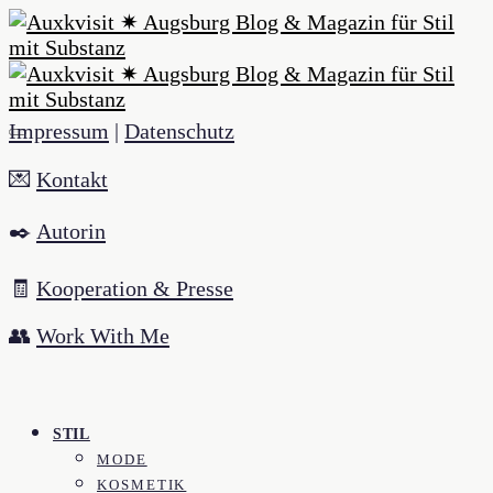
Impressum
|
Datenschutz
💌
Kontakt
✒️
Autorin
🧾
Kooperation & Presse
👥
Work With Me
STIL
MODE
KOSMETIK