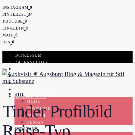
0
INSTAGRAM
34
PINTEREST
0
YOUTUBE
0
LINKEDIN
0
MAIL
0
RSS
IMPRESSUM
DATENSCHUTZ
PRESSE
KOOPERATION
KONTAKT
WORK WITH ME
STIL
NEWSLETTER
MODE
Tinder Profilbild
KOSMETIK
PARFUM
DESIGN
Reise-Typ
SUBSTANZ