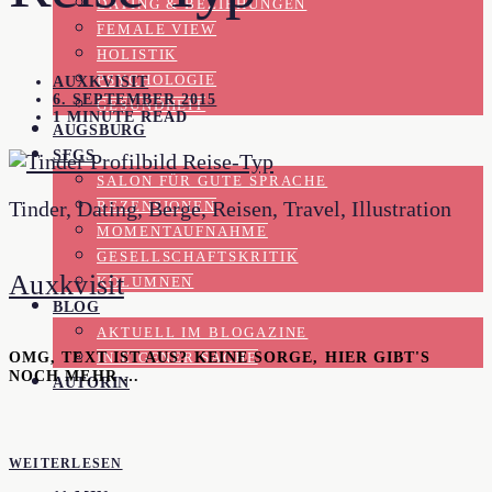
DATING & BEZIEHUNGEN
FEMALE VIEW
HOLISTIK
PSYCHOLOGIE
AUXKVISIT
6. SEPTEMBER 2015
GESUNDHEIT
1 MINUTE READ
AUGSBURG
SFGS
SALON FÜR GUTE SPRACHE
Tinder, Dating, Berge, Reisen, Travel, Illustration
REZENSIONEN
MOMENTAUFNAHME
GESELLSCHAFTSKRITIK
Auxkvisit
KOLUMNEN
BLOG
AKTUELL IM BLOGAZINE
OMG, TEXT IST AUS? KEINE SORGE, HIER GIBT'S
IN EIGENER SACHE
NOCH MEHR …
AUTORIN
WEITERLESEN